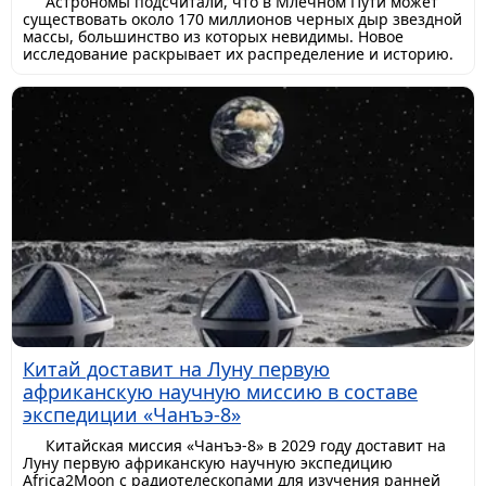
Астрономы подсчитали, что в Млечном Пути может
существовать около 170 миллионов черных дыр звездной
массы, большинство из которых невидимы. Новое
исследование раскрывает их распределение и историю.
Китай доставит на Луну первую
африканскую научную миссию в составе
экспедиции «Чанъэ-8»
Китайская миссия «Чанъэ-8» в 2029 году доставит на
Луну первую африканскую научную экспедицию
Africa2Moon с радиотелескопами для изучения ранней