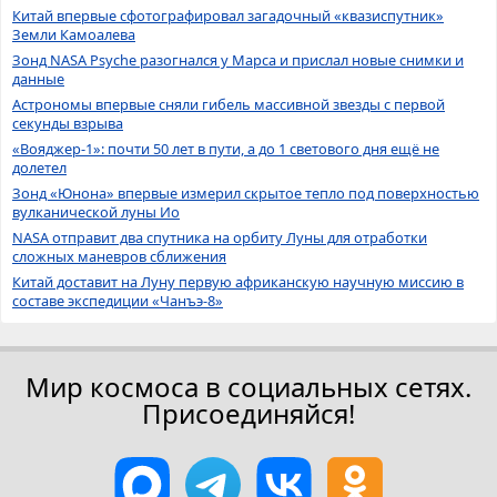
Китай впервые сфотографировал загадочный «квазиспутник»
Земли Камоалева
Зонд NASA Psyche разогнался у Марса и прислал новые снимки и
данные
Астрономы впервые сняли гибель массивной звезды с первой
секунды взрыва
«Вояджер-1»: почти 50 лет в пути, а до 1 светового дня ещё не
долетел
Зонд «Юнона» впервые измерил скрытое тепло под поверхностью
вулканической луны Ио
NASA отправит два спутника на орбиту Луны для отработки
сложных маневров сближения
Китай доставит на Луну первую африканскую научную миссию в
составе экспедиции «Чанъэ-8»
Мир космоса в социальных сетях.
Присоединяйся!