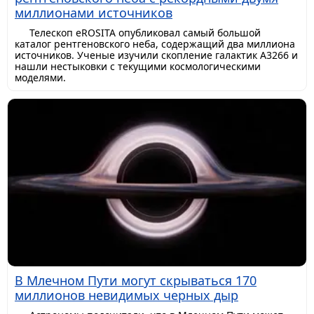
миллионами источников
Телескоп eROSITA опубликовал самый большой
каталог рентгеновского неба, содержащий два миллиона
источников. Ученые изучили скопление галактик A3266 и
нашли нестыковки с текущими космологическими
моделями.
В Млечном Пути могут скрываться 170
миллионов невидимых черных дыр