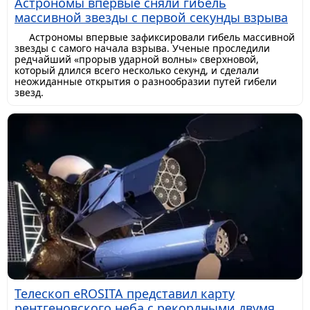
Астрономы впервые сняли гибель
массивной звезды с первой секунды взрыва
Астрономы впервые зафиксировали гибель массивной
звезды с самого начала взрыва. Ученые проследили
редчайший «прорыв ударной волны» сверхновой,
который длился всего несколько секунд, и сделали
неожиданные открытия о разнообразии путей гибели
звезд.
Телескоп eROSITA представил карту
рентгеновского неба с рекордными двумя