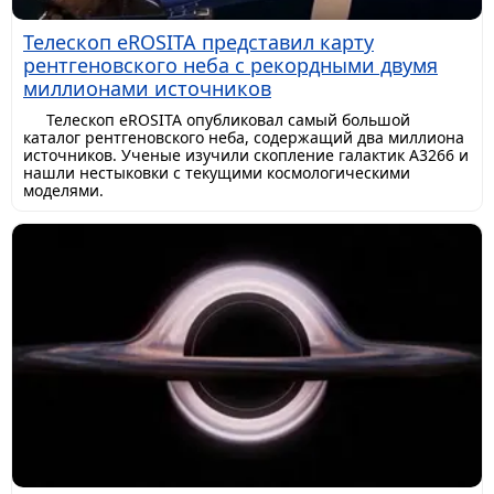
Телескоп eROSITA представил карту
рентгеновского неба с рекордными двумя
миллионами источников
Телескоп eROSITA опубликовал самый большой
каталог рентгеновского неба, содержащий два миллиона
источников. Ученые изучили скопление галактик A3266 и
нашли нестыковки с текущими космологическими
моделями.