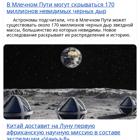
В Млечном Пути могут скрываться 170
миллионов невидимых черных дыр
Астрономы подсчитали, что в Млечном Пути может
существовать около 170 миллионов черных дыр звездной
массы, большинство из которых невидимы. Новое
исследование раскрывает их распределение и историю.
Китай доставит на Луну первую
африканскую научную миссию в составе
экспедиции «Чанъэ-8»