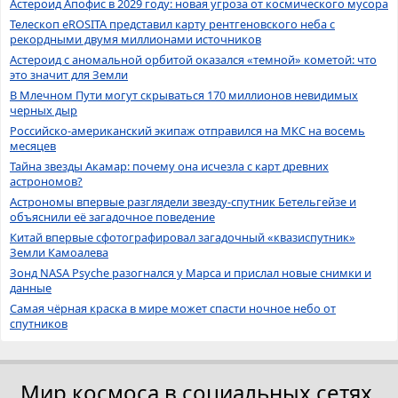
Астероид Апофис в 2029 году: новая угроза от космического мусора
Телескоп eROSITA представил карту рентгеновского неба с
рекордными двумя миллионами источников
Астероид с аномальной орбитой оказался «темной» кометой: что
это значит для Земли
В Млечном Пути могут скрываться 170 миллионов невидимых
черных дыр
Российско-американский экипаж отправился на МКС на восемь
месяцев
Тайна звезды Акамар: почему она исчезла с карт древних
астрономов?
Астрономы впервые разглядели звезду-спутник Бетельгейзе и
объяснили её загадочное поведение
Китай впервые сфотографировал загадочный «квазиспутник»
Земли Камоалева
Зонд NASA Psyche разогнался у Марса и прислал новые снимки и
данные
Самая чёрная краска в мире может спасти ночное небо от
спутников
Мир космоса в социальных сетях.