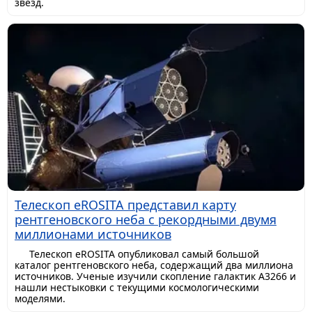
звезд.
Телескоп eROSITA представил карту
рентгеновского неба с рекордными двумя
миллионами источников
Телескоп eROSITA опубликовал самый большой
каталог рентгеновского неба, содержащий два миллиона
источников. Ученые изучили скопление галактик A3266 и
нашли нестыковки с текущими космологическими
моделями.