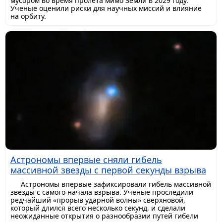
мусором во время пролета мимо Земли в 2029 году.
Ученые оценили риски для научных миссий и влияние
на орбиту.
Астрономы впервые сняли гибель
массивной звезды с первой секунды взрыва
Астрономы впервые зафиксировали гибель массивной
звезды с самого начала взрыва. Ученые проследили
редчайший «прорыв ударной волны» сверхновой,
который длился всего несколько секунд, и сделали
неожиданные открытия о разнообразии путей гибели