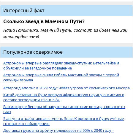
Интересный факт
Сколько звезд в Млечном Пути?
Наша Галактика, Млечный Путь, состоит из более чем 200
миллиардов звезд.
Популярное содержимое
Астрономы впервые разглядели звезду-спутник Бетельгейзе и
объяснили её загадочное поведение
Астрономы впервые сняли гибель массивной звезды с первой
секунды взрыва
Астероид Апофис в 2029 году: новая угроза от космического мусора
Китай доставит на Луну первую африканскую научную миссию в
составе экспедиции «Чанъэ-8»
В атмосфере Венеры обнаружены гигантские кольца, скрытые от
глаз
5 августа отработавшая ступень SpaceX врежется в Луну: учёные
готовятся к наблюдению
Доставка грузов на орбиту подешевеет на 90% к 2040 году –