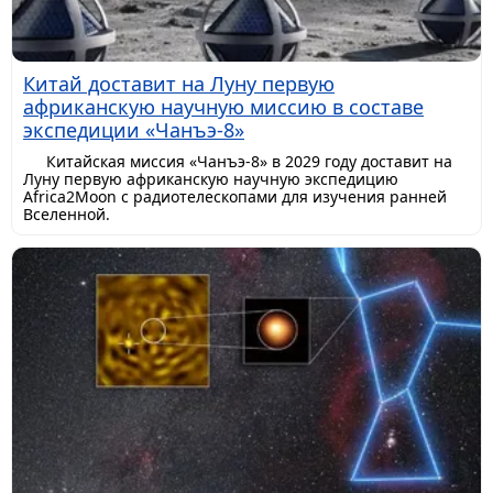
Китай доставит на Луну первую
африканскую научную миссию в составе
экспедиции «Чанъэ-8»
Китайская миссия «Чанъэ-8» в 2029 году доставит на
Луну первую африканскую научную экспедицию
Africa2Moon с радиотелескопами для изучения ранней
Вселенной.