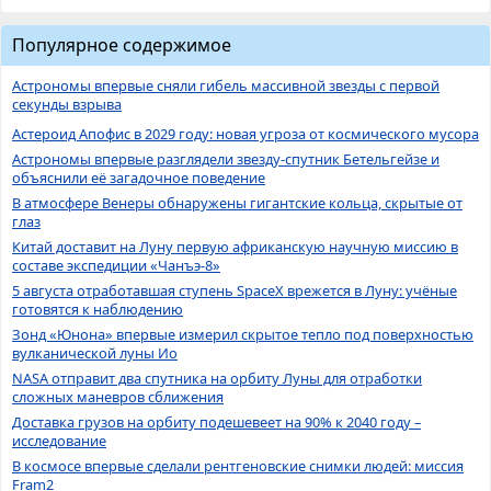
Популярное содержимое
Астрономы впервые сняли гибель массивной звезды с первой
секунды взрыва
Астероид Апофис в 2029 году: новая угроза от космического мусора
Астрономы впервые разглядели звезду-спутник Бетельгейзе и
объяснили её загадочное поведение
В атмосфере Венеры обнаружены гигантские кольца, скрытые от
глаз
Китай доставит на Луну первую африканскую научную миссию в
составе экспедиции «Чанъэ-8»
5 августа отработавшая ступень SpaceX врежется в Луну: учёные
готовятся к наблюдению
Зонд «Юнона» впервые измерил скрытое тепло под поверхностью
вулканической луны Ио
NASA отправит два спутника на орбиту Луны для отработки
сложных маневров сближения
Доставка грузов на орбиту подешевеет на 90% к 2040 году –
исследование
В космосе впервые сделали рентгеновские снимки людей: миссия
Fram2