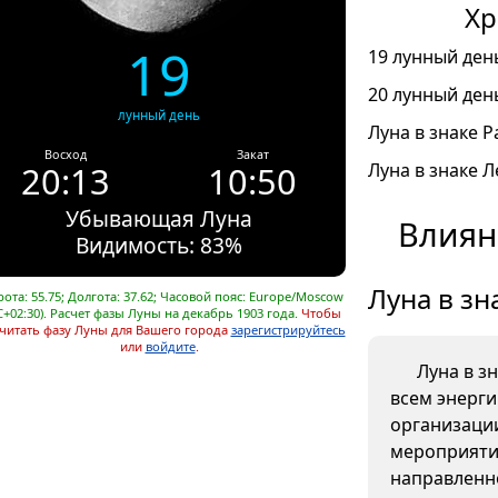
Хр
19
19 лунный день
20 лунный день
лунный день
Луна в знаке Ра
Восход
Закат
20:13
10:50
Луна в знаке Л
Убывающая Луна
Влиян
Видимость: 83%
Луна в зн
ота: 55.75; Долгота: 37.62; Часовой пояс: Europe/Moscow
C+02:30). Расчет фазы Луны на декабрь 1903 года.
Чтобы
читать фазу Луны для Вашего города
зарегистрируйтесь
или
войдите
.
Луна в з
всем энерг
организаци
мероприяти
направленно