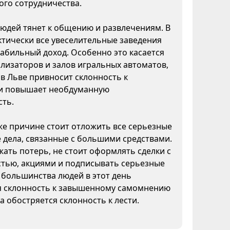
ого сотрудничества.
юдей тянет к общению и развлечениям. В
ктически все увеселительные заведения
абильный доход. Особенно это касается
ализаторов и залов игральных автоматов,
а в Льве привносит склонность к
и повышает необдуманную
сть.
же причине стоит отложить все серьезные
дела, связанные с большими средствами.
ать потерь, не стоит оформлять сделки с
тью, акциями и подписывать серьезные
 большинства людей в этот день
я склонность к завышенному самомнению
да обостряется склонность к лести.