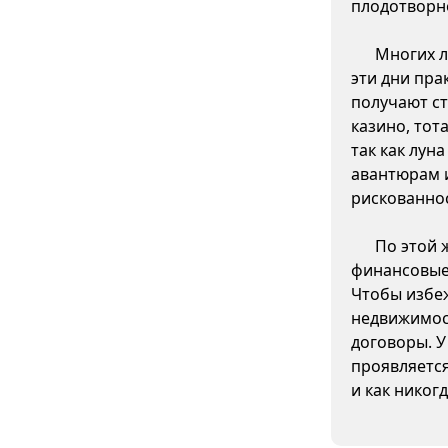
плодотворн
Многих л
эти дни пра
получают ст
казино, тот
так как лун
авантюрам 
рискованно
По этой 
финансовые 
Чтобы избеж
недвижимос
договоры. У
проявляетс
и как никог