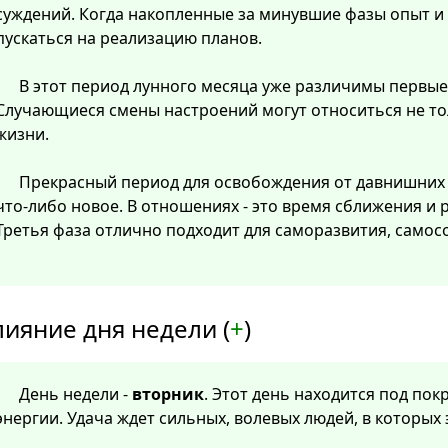
суждений. Когда накопленные за минувшие фазы опыт и
пускаться на реализацию планов.
В этот период лунного месяца уже различимы первые
Случающиеся смены настроений могут относиться не тол
жизни.
Прекрасный период для освобождения от давнишних
что-либо новое. В отношениях - это время сближения и
Третья фаза отлично подходит для саморазвития, самос
лияние дня недели (
+
)
День недели -
вторник
. Этот день находится под по
энергии. Удача ждет сильных, волевых людей, в которых