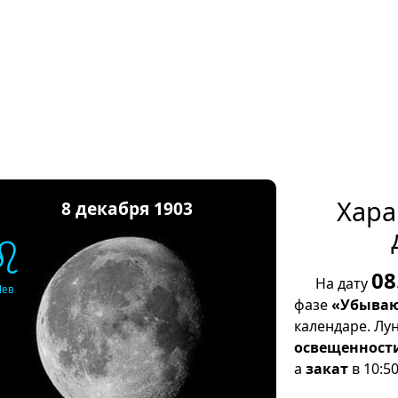
Хара
8 декабря 1903
♌
08
На дату
Лев
фазе
«Убываю
календаре. Лу
освещенност
а
закат
в 10:50