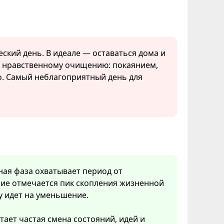
еский день. В идеале — оставаться дома и
я нравственному очищению: покаянием,
о. Самый неблагоприятный день для
нная фаза охватывает период от
ние отмечается пик скопления жизненной
у идет на уменьшение.
тает частая смена состояний, идей и