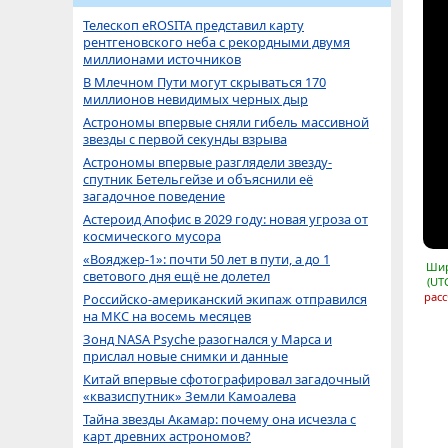
Телескоп eROSITA представил карту
рентгеновского неба с рекордными двумя
миллионами источников
В Млечном Пути могут скрываться 170
миллионов невидимых черных дыр
Астрономы впервые сняли гибель массивной
звезды с первой секунды взрыва
Астрономы впервые разглядели звезду-
спутник Бетельгейзе и объяснили её
загадочное поведение
Астероид Апофис в 2029 году: новая угроза от
космического мусора
«Вояджер-1»: почти 50 лет в пути, а до 1
Шир
светового дня ещё не долетел
(UT
расс
Российско-американский экипаж отправился
на МКС на восемь месяцев
Зонд NASA Psyche разогнался у Марса и
прислал новые снимки и данные
Китай впервые сфотографировал загадочный
«квазиспутник» Земли Камоалева
Тайна звезды Акамар: почему она исчезла с
карт древних астрономов?