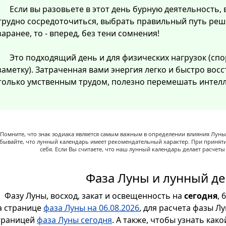
Если вы разовьете в этот день бурную деятельность, 
трудно сосредоточиться, выбрать правильный путь реш
заранее, то - вперед, без тени сомнения!
Это подходящий день и для физических нагрузок (спо
заметку). Затраченная вами энергия легко и быстро восст
только умственным трудом, полезно перемешать интелл
Помните, что знак зодиака является самым важным в определении влияния Луны,
абывайте, что лунный календарь имеет рекомендательный характер. При принят
себя. Если Вы считаете, что наш лунный календарь делает расчет
Фаза Луны и лунный де
Фазу Луны, восход, закат и освещенность на
сегодня
, 
а странице
фаза Луны на 06.08.2026
, для расчета фазы Л
траницей
фаза Луны сегодня
. А также, чтобы узнать как