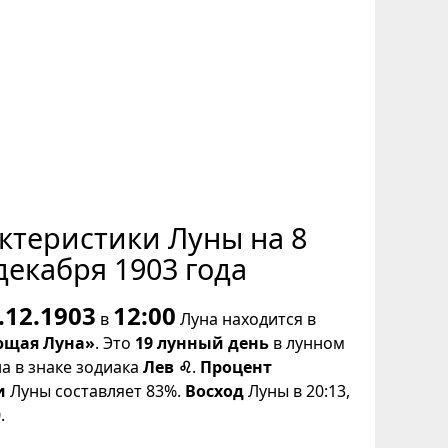
ктеристики Луны на 8
декабря 1903 года
.12.1903
12:00
в
Луна находится в
щая Луна»
. Это
19 лунный день
в лунном
на в знаке зодиака
Лев ♌
.
Процент
и
Луны составляет 83%.
Восход
Луны в 20:13,
.