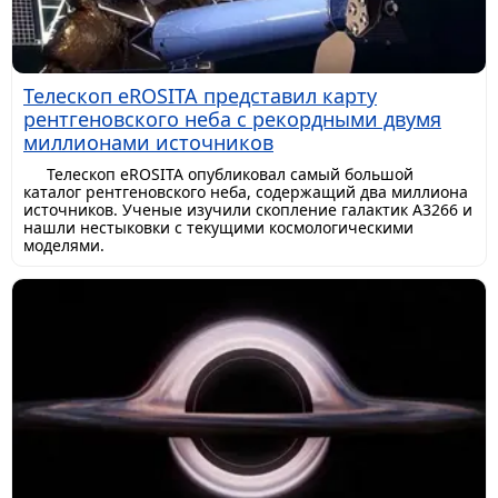
Телескоп eROSITA представил карту
рентгеновского неба с рекордными двумя
миллионами источников
Телескоп eROSITA опубликовал самый большой
каталог рентгеновского неба, содержащий два миллиона
источников. Ученые изучили скопление галактик A3266 и
нашли нестыковки с текущими космологическими
моделями.