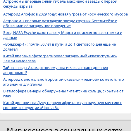
Астрономы впервые сняли гибель массивной звезды с первой
секунды взрыва
Астероид Апофис в 2029 году: новая угроза от космического мусора
Астрономы впервые разглядели звезду-спутник Бетельгейзе и
объяснили её загадочное поведение
Зонд NASA Psyche разогнался у Марса и прислал новые снимки и
данные
«Вояджер-1»: почти 50 лет в пути, а до 1 светового дня ещё не
долетел
Китай впервые сфотографировал загадочный «квазиспутник»
Земли Камоалева
Тайна звезды Акамар: почему она исчезла с карт древних
астрономов?
Астероид с аномальной орбитой оказался «темной» кометой: что
это значит для Земли
В атмосфере Венеры обнаружены гигантские кольца, скрытые от
глаз
Китай доставит на Луну первую африканскую научную миссию в
составе экспедиции «Чанъэ-8»
Мир космоса в социальных сетях.