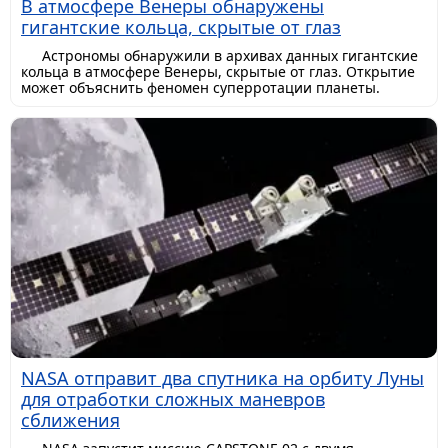
В атмосфере Венеры обнаружены
гигантские кольца, скрытые от глаз
Астрономы обнаружили в архивах данных гигантские
кольца в атмосфере Венеры, скрытые от глаз. Открытие
может объяснить феномен суперротации планеты.
NASA отправит два спутника на орбиту Луны
для отработки сложных маневров
сближения