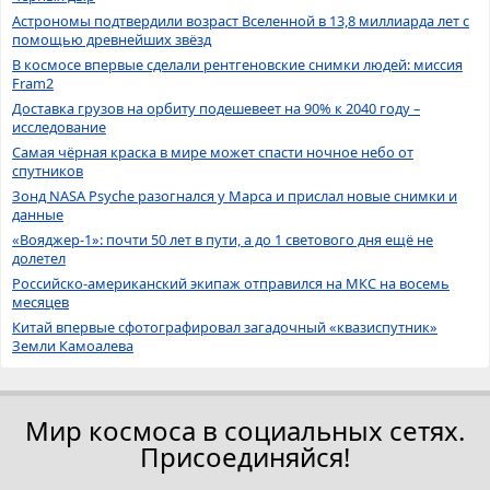
Астрономы подтвердили возраст Вселенной в 13,8 миллиарда лет с
помощью древнейших звёзд
В космосе впервые сделали рентгеновские снимки людей: миссия
Fram2
Доставка грузов на орбиту подешевеет на 90% к 2040 году –
исследование
Самая чёрная краска в мире может спасти ночное небо от
спутников
Зонд NASA Psyche разогнался у Марса и прислал новые снимки и
данные
«Вояджер-1»: почти 50 лет в пути, а до 1 светового дня ещё не
долетел
Российско-американский экипаж отправился на МКС на восемь
месяцев
Китай впервые сфотографировал загадочный «квазиспутник»
Земли Камоалева
Мир космоса в социальных сетях.
Присоединяйся!