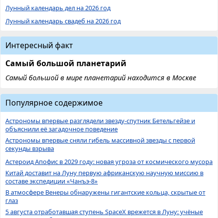
Лунный календарь дел на 2026 год
Лунный календарь свадеб на 2026 год
Интересный факт
Самый большой планетарий
Самый большой в мире планетарий находится в Москве
Популярное содержимое
Астрономы впервые разглядели звезду-спутник Бетельгейзе и
объяснили её загадочное поведение
Астрономы впервые сняли гибель массивной звезды с первой
секунды взрыва
Астероид Апофис в 2029 году: новая угроза от космического мусора
Китай доставит на Луну первую африканскую научную миссию в
составе экспедиции «Чанъэ-8»
В атмосфере Венеры обнаружены гигантские кольца, скрытые от
глаз
5 августа отработавшая ступень SpaceX врежется в Луну: учёные