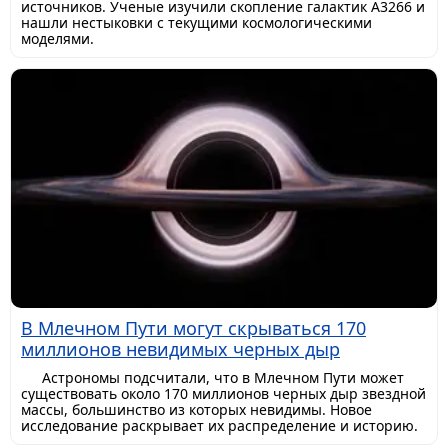
источников. Ученые изучили скопление галактик A3266 и
нашли нестыковки с текущими космологическими
моделями.
В Млечном Пути могут скрываться 170
миллионов невидимых черных дыр
Астрономы подсчитали, что в Млечном Пути может
существовать около 170 миллионов черных дыр звездной
массы, большинство из которых невидимы. Новое
исследование раскрывает их распределение и историю.