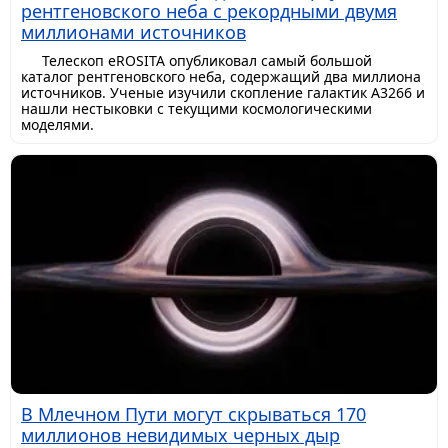
рентгеновского неба с рекордными двумя
миллионами источников
Телескоп eROSITA опубликовал самый большой
каталог рентгеновского неба, содержащий два миллиона
источников. Ученые изучили скопление галактик A3266 и
нашли нестыковки с текущими космологическими
моделями.
В Млечном Пути могут скрываться 170
миллионов невидимых черных дыр