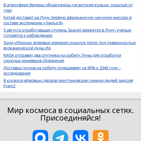
В атмосфере Венеры обнаружены гигантские кольца, скрытые от
глаз
Китай доставит на Луну первую африканскую научную миссию в
составе экспедиции «Чанъэ-8»
5 августа отработавшая ступень SpaceX врежется в Луну: учёные
готовятся к наблюдению
Зонд «Юнона» впервые измерил скрытое тепло под поверхностью
вулканической луны Ио
NASA отправит два спутника на орбиту Луны для отработки
сложных маневров сближения
Доставка грузов на орбиту подешевеет на 90% к 2040 году –
исследование
В космосе впервые сделали рентгеновские снимки людей: миссия
Fram2
Мир космоса в социальных сетях.
Присоединяйся!