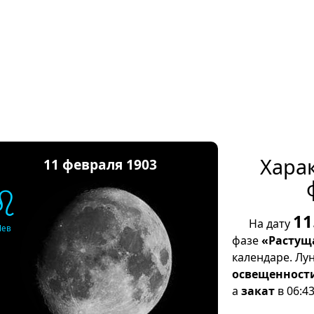
Хара
11 февраля 1903
♌
11
На дату
Лев
фазе
«Растущ
календаре. Лу
освещенност
а
закат
в 06:43