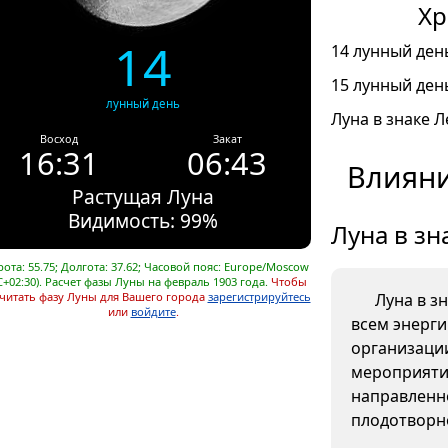
Хр
14
14 лунный день
15 лунный день
лунный день
Луна в знаке Л
Восход
Закат
16:31
06:43
Влияни
Растущая Луна
Видимость: 99%
Луна в зн
ота: 55.75; Долгота: 37.62; Часовой пояс: Europe/Moscow
C+02:30). Расчет фазы Луны на февраль 1903 года.
Чтобы
читать фазу Луны для Вашего города
зарегистрируйтесь
Луна в з
или
войдите
.
всем энерг
организаци
мероприяти
направленно
плодотворн