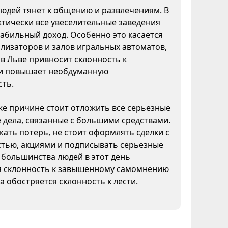
юдей тянет к общению и развлечениям. В
ктически все увеселительные заведения
абильный доход. Особенно это касается
ализаторов и залов игральных автоматов,
а в Льве привносит склонность к
и повышает необдуманную
сть.
же причине стоит отложить все серьезные
дела, связанные с большими средствами.
ать потерь, не стоит оформлять сделки с
тью, акциями и подписывать серьезные
 большинства людей в этот день
я склонность к завышенному самомнению
да обостряется склонность к лести.