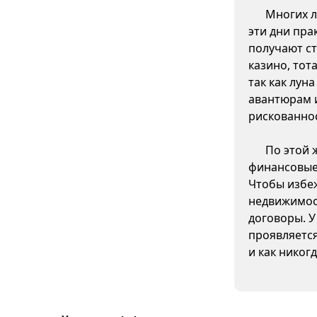
Многих л
эти дни пра
получают ст
казино, тот
так как лун
авантюрам 
рискованно
По этой 
финансовые 
Чтобы избеж
недвижимос
договоры. У
проявляетс
и как никог