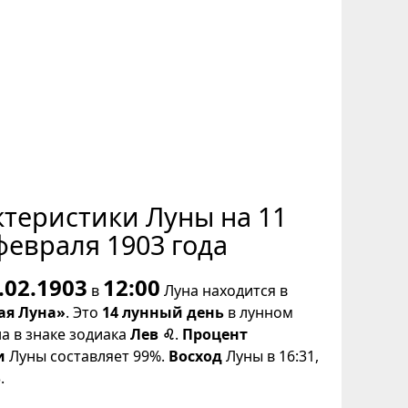
ктеристики Луны на 11
февраля 1903 года
.02.1903
12:00
в
Луна находится в
ая Луна»
. Это
14 лунный день
в лунном
на в знаке зодиака
Лев ♌
.
Процент
и
Луны составляет 99%.
Восход
Луны в 16:31,
.