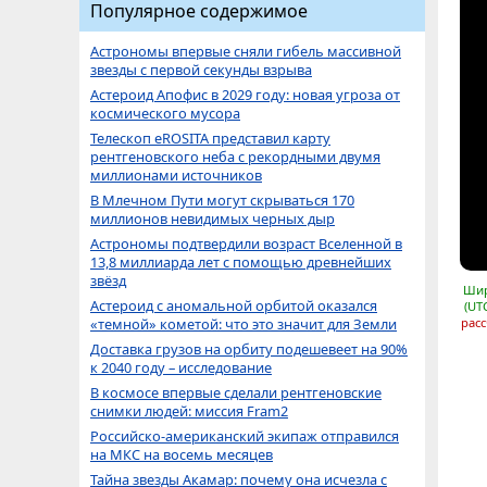
Популярное содержимое
Астрономы впервые сняли гибель массивной
звезды с первой секунды взрыва
Астероид Апофис в 2029 году: новая угроза от
космического мусора
Телескоп eROSITA представил карту
рентгеновского неба с рекордными двумя
миллионами источников
В Млечном Пути могут скрываться 170
миллионов невидимых черных дыр
Астрономы подтвердили возраст Вселенной в
13,8 миллиарда лет с помощью древнейших
звёзд
Шир
Астероид с аномальной орбитой оказался
(UT
«темной» кометой: что это значит для Земли
расс
Доставка грузов на орбиту подешевеет на 90%
к 2040 году – исследование
В космосе впервые сделали рентгеновские
снимки людей: миссия Fram2
Российско-американский экипаж отправился
на МКС на восемь месяцев
Тайна звезды Акамар: почему она исчезла с