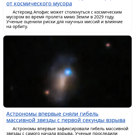
от космического мусора
Астероид Апофис может столкнуться с космическим
мусором во время пролета мимо Земли в 2029 году.
Ученые оценили риски для научных миссий и влияние
на орбиту.
Астрономы впервые сняли гибель
массивной звезды с первой секунды взрыва
Астрономы впервые зафиксировали гибель массивной
звезды с самого начала взрыва. Ученые проследили