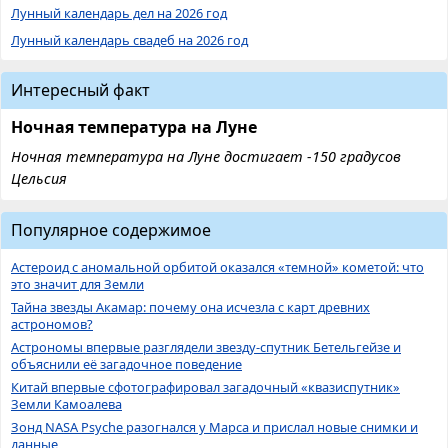
Лунный календарь дел на 2026 год
Лунный календарь свадеб на 2026 год
Интересный факт
Ночная температура на Луне
Ночная температура на Луне достигает -150 градусов
Цельсия
Популярное содержимое
Астероид с аномальной орбитой оказался «темной» кометой: что
это значит для Земли
Тайна звезды Акамар: почему она исчезла с карт древних
астрономов?
Астрономы впервые разглядели звезду-спутник Бетельгейзе и
объяснили её загадочное поведение
Китай впервые сфотографировал загадочный «квазиспутник»
Земли Камоалева
Зонд NASA Psyche разогнался у Марса и прислал новые снимки и
данные