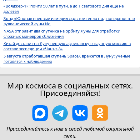
«Вояджер-1»: почти 50 лет в пути, а до 1 светового дня ещё не
долетел
Зонд «Юнона» впервые измерил скрытое тепло под поверхностью
вулканической луны Ио
NASA отправит два спутника на орбиту Луны для отработки
сложных маневров сближения
Китай доставит на Луну первую африканскую научную миссию в
составе экспедиции «Чанъэ-8»
5 августа отработавшая ступень SpaceX врежется в Луну: учёные
готовятся к наблюдению
Мир космоса в социальных сетях.
Присоединяйся!
Присоединяйтесь к нам в своей любимой социальной
сети.