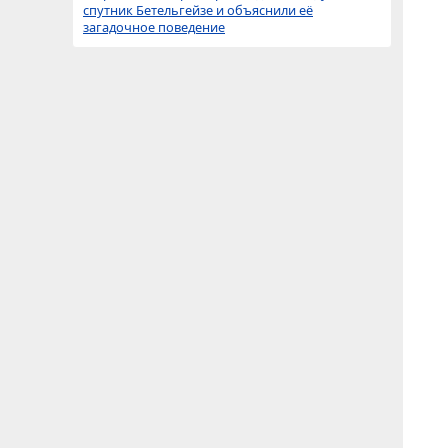
спутник Бетельгейзе и объяснили её
загадочное поведение