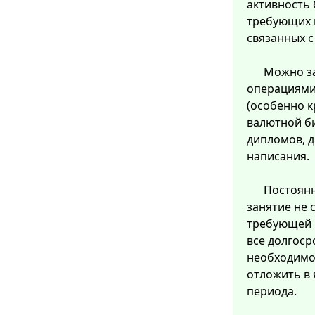
активность 
требующих 
связанных 
Можно з
операциями
(особенно 
валютной б
дипломов, д
написания.
Постоянн
занятие не 
требующей 
все долгоср
необходимо 
отложить в 
периода.