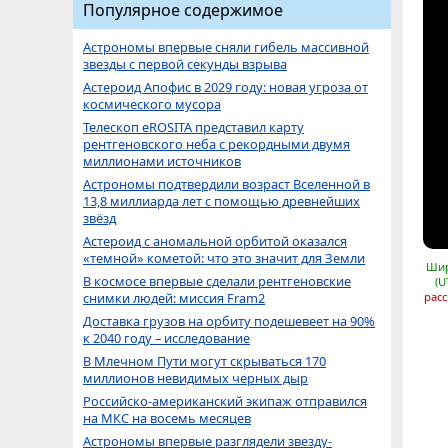
Популярное содержимое
Астрономы впервые сняли гибель массивной
звезды с первой секунды взрыва
Астероид Апофис в 2029 году: новая угроза от
космического мусора
Телескоп eROSITA представил карту
рентгеновского неба с рекордными двумя
миллионами источников
Астрономы подтвердили возраст Вселенной в
13,8 миллиарда лет с помощью древнейших
звёзд
Астероид с аномальной орбитой оказался
«темной» кометой: что это значит для Земли
Шир
В космосе впервые сделали рентгеновские
(U
снимки людей: миссия Fram2
расс
Доставка грузов на орбиту подешевеет на 90%
к 2040 году – исследование
В Млечном Пути могут скрываться 170
миллионов невидимых черных дыр
Российско-американский экипаж отправился
на МКС на восемь месяцев
Астрономы впервые разглядели звезду-