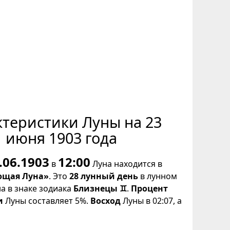
ктеристики Луны на 23
июня 1903 года
.06.1903
12:00
в
Луна находится в
щая Луна»
. Это
28 лунный день
в лунном
на в знаке зодиака
Близнецы ♊
.
Процент
и
Луны составляет 5%.
Восход
Луны в 02:07, а