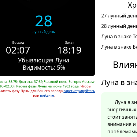
Хр
28
27 лунный день
28 лунный день
лунный день
Луна в знаке Т
Восход
Закат
02:07
18:19
Луна в знаке Б
Убывающая Луна
Влиян
Видимость: 5%
Луна в зн
ота: 55.75; Долгота: 37.62; Часовой пояс: Europe/Moscow
TC+02:30). Расчет фазы Луны на июнь 1903 года.
Чтобы
читать фазу Луны для Вашего города
зарегистрируйтесь
или
войдите
.
Луна в з
энергичных 
стоит заня
внимания и
проблемами