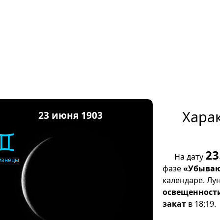
Хара
23 июня 1903
♊
23
На дату
изнецы
фазе
«Убываю
календаре. Лу
освещенност
закат
в 18:19.