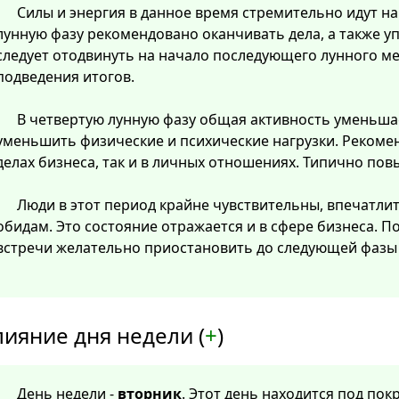
Силы и энергия в данное время стремительно идут на 
лунную фазу рекомендовано оканчивать дела, а также у
следует отодвинуть на начало последующего лунного м
подведения итогов.
В четвертую лунную фазу общая активность уменьша
уменьшить физические и психические нагрузки. Рекомен
делах бизнеса, так и в личных отношениях. Типично пов
Люди в этот период крайне чувствительны, впечатли
обидам. Это состояние отражается и в сфере бизнеса. 
встречи желательно приостановить до следующей фазы 
лияние дня недели (
+
)
День недели -
вторник
. Этот день находится под по