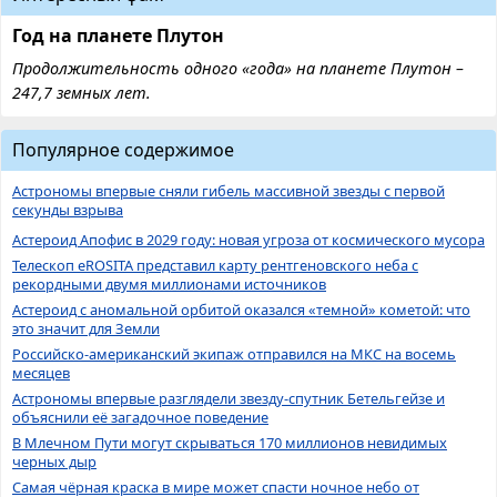
Год на планете Плутон
Продолжительность одного «года» на планете Плутон –
247,7 земных лет.
Популярное содержимое
Астрономы впервые сняли гибель массивной звезды с первой
секунды взрыва
Астероид Апофис в 2029 году: новая угроза от космического мусора
Телескоп eROSITA представил карту рентгеновского неба с
рекордными двумя миллионами источников
Астероид с аномальной орбитой оказался «темной» кометой: что
это значит для Земли
Российско-американский экипаж отправился на МКС на восемь
месяцев
Астрономы впервые разглядели звезду-спутник Бетельгейзе и
объяснили её загадочное поведение
В Млечном Пути могут скрываться 170 миллионов невидимых
черных дыр
Самая чёрная краска в мире может спасти ночное небо от