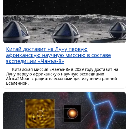
Китай доставит на Луну первую
африканскую научную миссию в составе
экспедиции «Чанъэ-8»
Китайская миссия «Чанъэ-8» в 2029 году доставит на
Луну первую африканскую научную экспедицию
Africa2Moon с радиотелескопами для изучения ранней
Вселенной.