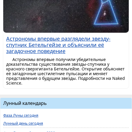
Астрономы впервые разглядели звезду-
спутник Бетельгейзе и объяснили её
загадочное поведение
Астрономы впервые получили убедительные
доказательства существования звезды-спутника у
красного сверхгиганта Бетельгейзе. Открытие объясняет
её загадочные шестилетние пульсации и меняет
представления о будущем звезды. Подробности на Naked
Science.
Лунный календарь
Фаза Луны сегодня
Лунный день сегодня