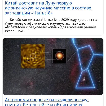
Китай доставит на Луну первую
африканскую научную миссию в составе
экспедиции «Чанъэ-8»
Китайская миссия «Чанъэ-8» в 2029 году доставит на
Луну первую африканскую научную экспедицию
Africa2Moon с радиотелескопами для изучения ранней
Вселенной.
Астрономы впервые разглядели звезду-
спутник Бетельгейзе и объяснили её