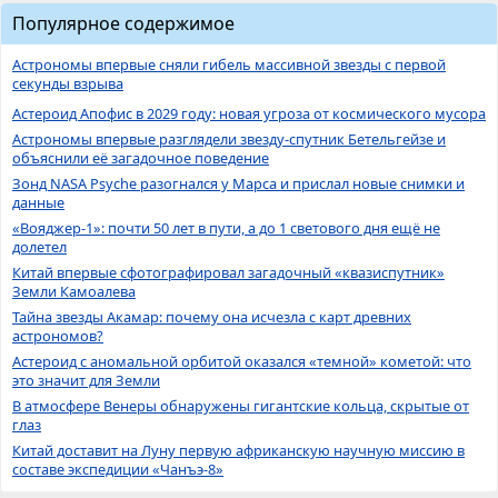
Популярное содержимое
Астрономы впервые сняли гибель массивной звезды с первой
секунды взрыва
Астероид Апофис в 2029 году: новая угроза от космического мусора
Астрономы впервые разглядели звезду-спутник Бетельгейзе и
объяснили её загадочное поведение
Зонд NASA Psyche разогнался у Марса и прислал новые снимки и
данные
«Вояджер-1»: почти 50 лет в пути, а до 1 светового дня ещё не
долетел
Китай впервые сфотографировал загадочный «квазиспутник»
Земли Камоалева
Тайна звезды Акамар: почему она исчезла с карт древних
астрономов?
Астероид с аномальной орбитой оказался «темной» кометой: что
это значит для Земли
В атмосфере Венеры обнаружены гигантские кольца, скрытые от
глаз
Китай доставит на Луну первую африканскую научную миссию в
составе экспедиции «Чанъэ-8»