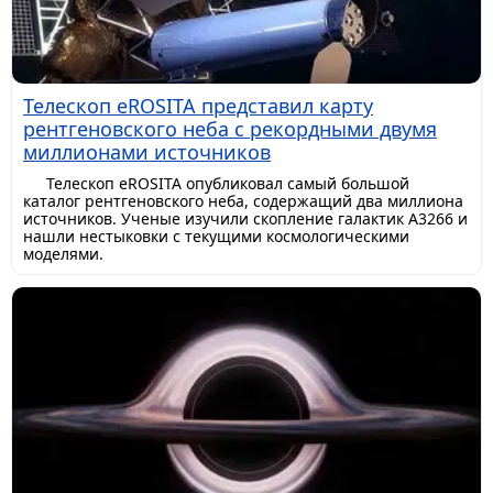
Телескоп eROSITA представил карту
рентгеновского неба с рекордными двумя
миллионами источников
Телескоп eROSITA опубликовал самый большой
каталог рентгеновского неба, содержащий два миллиона
источников. Ученые изучили скопление галактик A3266 и
нашли нестыковки с текущими космологическими
моделями.