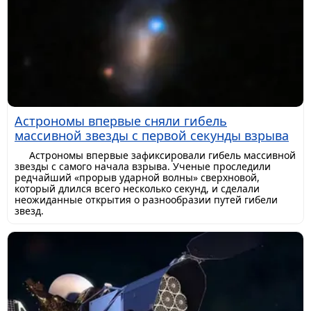
Астрономы впервые сняли гибель
массивной звезды с первой секунды взрыва
Астрономы впервые зафиксировали гибель массивной
звезды с самого начала взрыва. Ученые проследили
редчайший «прорыв ударной волны» сверхновой,
который длился всего несколько секунд, и сделали
неожиданные открытия о разнообразии путей гибели
звезд.