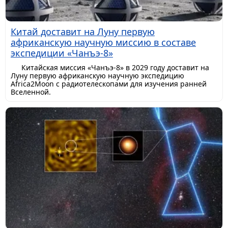
Китай доставит на Луну первую
африканскую научную миссию в составе
экспедиции «Чанъэ-8»
Китайская миссия «Чанъэ-8» в 2029 году доставит на
Луну первую африканскую научную экспедицию
Africa2Moon с радиотелескопами для изучения ранней
Вселенной.