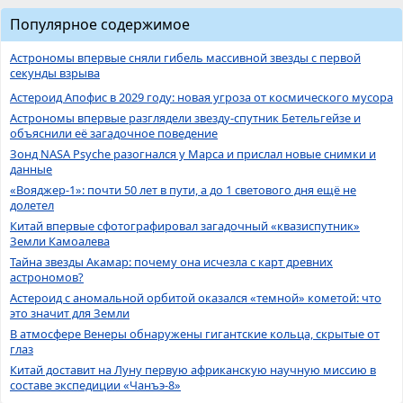
Популярное содержимое
Астрономы впервые сняли гибель массивной звезды с первой
секунды взрыва
Астероид Апофис в 2029 году: новая угроза от космического мусора
Астрономы впервые разглядели звезду-спутник Бетельгейзе и
объяснили её загадочное поведение
Зонд NASA Psyche разогнался у Марса и прислал новые снимки и
данные
«Вояджер-1»: почти 50 лет в пути, а до 1 светового дня ещё не
долетел
Китай впервые сфотографировал загадочный «квазиспутник»
Земли Камоалева
Тайна звезды Акамар: почему она исчезла с карт древних
астрономов?
Астероид с аномальной орбитой оказался «темной» кометой: что
это значит для Земли
В атмосфере Венеры обнаружены гигантские кольца, скрытые от
глаз
Китай доставит на Луну первую африканскую научную миссию в
составе экспедиции «Чанъэ-8»