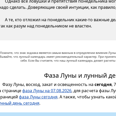
Однако все ловушки и препятствия понедельника могу
надо сделать. Доверяющие своей интуиции, как правило,
А те, кто отложил на понедельник какие-то важные д
так как разум над понедельником не властен.
Помните, что знак зодиака является самым важным в определении влияния Луны,
абывайте, что лунный календарь имеет рекомендательный характер. При принят
себя. Если Вы считаете, что наш лунный календарь делает расчет
Фаза Луны и лунный де
Фазу Луны, восход, закат и освещенность на
сегодня
, 
а странице
фаза Луны на 07.08.2026
, для расчета фазы Л
траницей
фаза Луны сегодня
. А также, чтобы узнать как
унный день сегодня
.