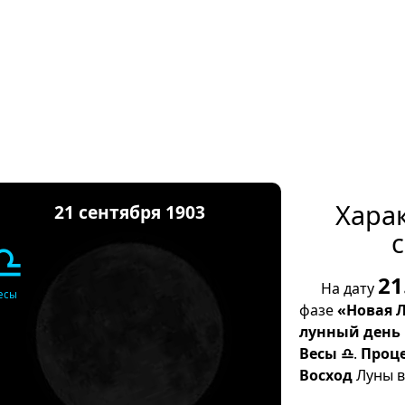
Хара
21 сентября 1903
с
♎
21
На дату
есы
фазе
«Новая 
лунный день
Весы ♎
.
Проц
Восход
Луны в 