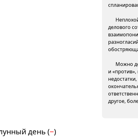
спланирова
Неплохой
делового со
взаимопони
разногласи
обостряюща
Можно до
и «против»,
недостатки,
окончатель
ответственн
другое, бол
лунный день (
−
)