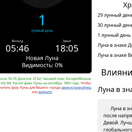
Хр
1
29 лунный день
30 лунный день
лунный день
1 лунный день 
Восход
Закат
05:46
18:05
Луна в знаке Д
Луна в знаке В
Новая Луна
Видимость: 0%
Влияни
ота: 55.75; Долгота: 37.62; Часовой пояс: Europe/Moscow
+02:30). Расчет фазы Луны на сентябрь 1903 года.
Чтобы
Луна в зн
читать фазу Луны для Вашего города
зарегистрируйтесь
или
войдите
.
Луна в з
после напр
Девой. Лучш
глобального