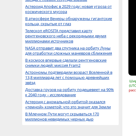
Астероид Апофис в 2029 году: новая угроза от
космического мусора
В атмосфере Венеры обнаружены гигантские
кольца, скрытые от глаз
Телескоп eROSITA представил карту
рентгеновского неба с рекордными двумя
миллионами источников
NASA отправит два спутника на орбиту Луны
для отработки сложных маневров сближения
В космосе впервые сделали рентгеновские
снимки людей: миссия Fram2
Астрономы подтвердили возраст Вселенной в
13,8 миллиарда лет с помощью древнейших
Шир
звёзд
(UTC
Доставка грузов на орбиту подешевеет на 90%
расс
к 2040 году – исследование
Астероид с аномальной орбитой оказался
«темной» кометой: что это значит для Земли
В Млечном Пути могут скрываться 170
миллионов невидимых черных дыр