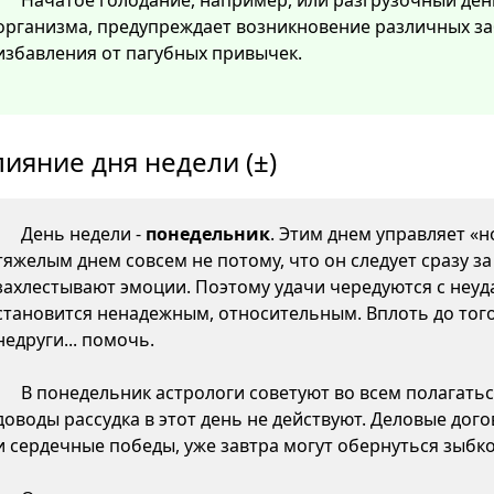
Начатое голодание, например, или разгрузочный ден
организма, предупреждает возникновение различных за
избавления от пагубных привычек.
лияние дня недели (±)
День недели -
понедельник
. Этим днем управляет «н
тяжелым днем совсем не потому, что он следует сразу з
захлестывают эмоции. Поэтому удачи чередуются с неуда
становится ненадежным, относительным. Вплоть до того,
недруги... помочь.
В понедельник астрологи советуют во всем полагатьс
доводы рассудка в этот день не действуют. Деловые дого
и сердечные победы, уже завтра могут обернуться зыб