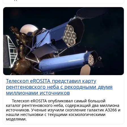
Телескоп eROSITA представил карту
рентгеновского неба с рекордными двумя
миллионами источников
Телескоп eROSITA опубликовал самый большой
каталог рентгеновского неба, содержащий два миллиона
источников. Ученые изучили скопление галактик A3266 и
нашли нестыковки с текущими космологическими
моделями.