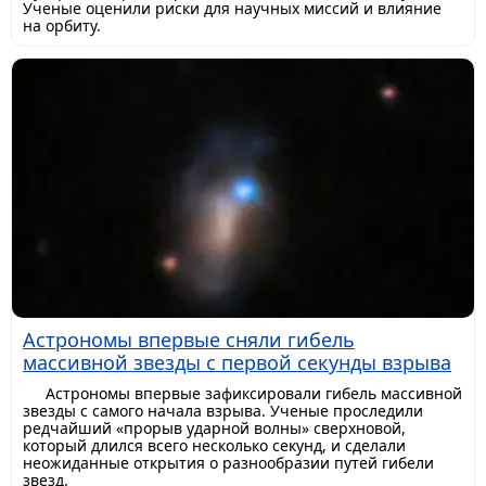
Ученые оценили риски для научных миссий и влияние
на орбиту.
Астрономы впервые сняли гибель
массивной звезды с первой секунды взрыва
Астрономы впервые зафиксировали гибель массивной
звезды с самого начала взрыва. Ученые проследили
редчайший «прорыв ударной волны» сверхновой,
который длился всего несколько секунд, и сделали
неожиданные открытия о разнообразии путей гибели
звезд.