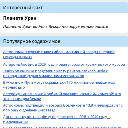
Интересный факт
Планета Уран
Планета Уран видна с Земли невооруженным глазом
Популярное содержимое
Астрономы впервые сняли гибель массивной звезды с первой
секунды взрыва
Астероид Апофис в 2029 году: новая угроза от космического мусора
Телескоп eROSITA представил карту рентгеновского неба с
рекордными двумя миллионами источников
В Млечном Пути могут скрываться 170 миллионов невидимых
черных дыр
Астероид с аномальной орбитой оказался «темной» кометой: что
это значит для Земли
Астрономы подтвердили возраст Вселенной в 13,8 миллиарда лет с
помощью древнейших звёзд
Доставка грузов на орбиту подешевеет на 90% к 2040 году –
исследование
В космосе впервые сделали рентгеновские снимки людей: миссия