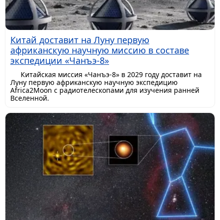
Китай доставит на Луну первую
африканскую научную миссию в составе
экспедиции «Чанъэ-8»
Китайская миссия «Чанъэ-8» в 2029 году доставит на
Луну первую африканскую научную экспедицию
Africa2Moon с радиотелескопами для изучения ранней
Вселенной.