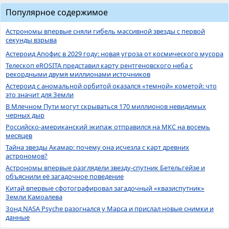
Популярное содержимое
Астрономы впервые сняли гибель массивной звезды с первой
секунды взрыва
Астероид Апофис в 2029 году: новая угроза от космического мусора
Телескоп eROSITA представил карту рентгеновского неба с
рекордными двумя миллионами источников
Астероид с аномальной орбитой оказался «темной» кометой: что
это значит для Земли
В Млечном Пути могут скрываться 170 миллионов невидимых
черных дыр
Российско-американский экипаж отправился на МКС на восемь
месяцев
Тайна звезды Акамар: почему она исчезла с карт древних
астрономов?
Астрономы впервые разглядели звезду-спутник Бетельгейзе и
объяснили её загадочное поведение
Китай впервые сфотографировал загадочный «квазиспутник»
Земли Камоалева
Зонд NASA Psyche разогнался у Марса и прислал новые снимки и
данные