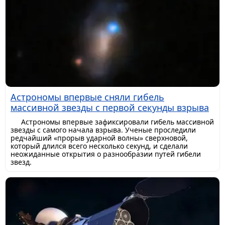
Астрономы впервые сняли гибель
массивной звезды с первой секунды взрыва
Астрономы впервые зафиксировали гибель массивной
звезды с самого начала взрыва. Ученые проследили
редчайший «прорыв ударной волны» сверхновой,
который длился всего несколько секунд, и сделали
неожиданные открытия о разнообразии путей гибели
звезд.