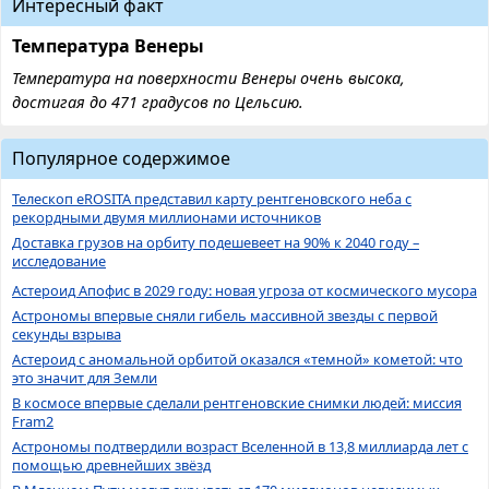
Интересный факт
Температура Венеры
Температура на поверхности Венеры очень высока,
достигая до 471 градусов по Цельсию.
Популярное содержимое
Телескоп eROSITA представил карту рентгеновского неба с
рекордными двумя миллионами источников
Доставка грузов на орбиту подешевеет на 90% к 2040 году –
исследование
Астероид Апофис в 2029 году: новая угроза от космического мусора
Астрономы впервые сняли гибель массивной звезды с первой
секунды взрыва
Астероид с аномальной орбитой оказался «темной» кометой: что
это значит для Земли
В космосе впервые сделали рентгеновские снимки людей: миссия
Fram2
Астрономы подтвердили возраст Вселенной в 13,8 миллиарда лет с
помощью древнейших звёзд