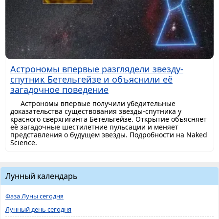
Астрономы впервые разглядели звезду-
спутник Бетельгейзе и объяснили её
загадочное поведение
Астрономы впервые получили убедительные
доказательства существования звезды-спутника у
красного сверхгиганта Бетельгейзе. Открытие объясняет
её загадочные шестилетние пульсации и меняет
представления о будущем звезды. Подробности на Naked
Science.
Лунный календарь
Фаза Луны сегодня
Лунный день сегодня