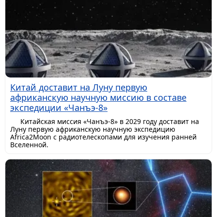
Китай доставит на Луну первую
африканскую научную миссию в составе
экспедиции «Чанъэ-8»
Китайская миссия «Чанъэ-8» в 2029 году доставит на
Луну первую африканскую научную экспедицию
Africa2Moon с радиотелескопами для изучения ранней
Вселенной.