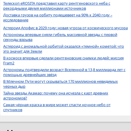
Телескоп eROSITA представил карту рентгеновского неба с
рекордными двумя миллионами источников
Доставка грузов на орбиту подешевеет на 90% к 2040 году –
исследование
Астероид Апофис в 2029 году: новая угроза от космического мусора
Астрономы впервые сняли гибель массивной звезды с первой
секунды взрыва
Астероид с аномальной орбитой оказался «темной» кометой: что
это значит для Земли
В космосе впервые сделали рентгеновские снимки людей: миссия
Fram2
Астрономы подтвердили возраст Вселенной в 13,8 миллиарда лет с
помощью древнейших звёзд
В Млечном Пути могут скрываться 170 миллионов невидимых
черных дыр
Тайна звезды Акамар: почему она исчезла с карт древних
астрономов?
Самая чёрная краска в мире может спасти ночное небо от
спутников