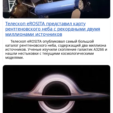
Телескоп eROSITA представил карту
рентгеновского неба с рекордными двумя
миллионами источников
Телескоп eROSITA опубликовал самый большой
каталог рентгеновского неба, содержащий два миллиона
источников. Ученые изучили скопление галактик A3266 и
нашли нестыковки с текущими космологическими
моделями.