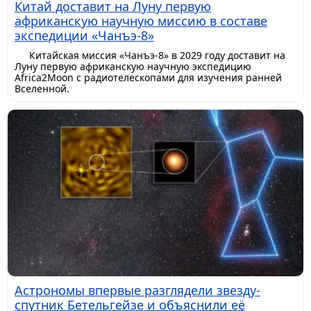
Китай доставит на Луну первую
африканскую научную миссию в составе
экспедиции «Чанъэ-8»
Китайская миссия «Чанъэ-8» в 2029 году доставит на
Луну первую африканскую научную экспедицию
Africa2Moon с радиотелескопами для изучения ранней
Вселенной.
Астрономы впервые разглядели звезду-
спутник Бетельгейзе и объяснили её