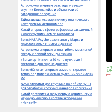
Астрономы впервые разглядели звезду-
спутник Бетельгейзе и объяснили её
загадочное поведение
Тайна звезды Акамар: почему она исчезла с
карт древних астрономов?
Китай впервые сфотографировал загадочный
«квазиспутник» Земли Камоалева
Зонд NASA Psyche разогнался у Марса и
прислал новые снимки и данные
Астрономы впервые сняли гибель массивной
звезды с первой секунды взрыва
«Вояджер-1»: почти 50 лет в пути, а до 1
светового дня ещё не долетел
Шир
Зонд «Юнона» впервые измерил скрытое
(UT
тепло под поверхностью вулканической луны
расс
Ио
NASA отправит два спутника на орбиту Луны
для отработки сложных маневров сближения
Китай доставит на Луну первую африканскую
научную миссию в составе экспедиции
«Чанъэ-8»