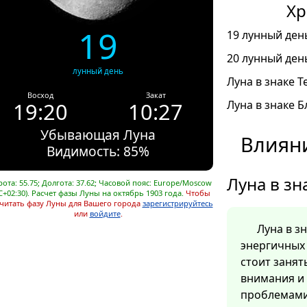
Хр
19
19 лунный день
20 лунный день
лунный день
Луна в знаке Т
Восход
Закат
19:20
10:27
Луна в знаке Б
Убывающая Луна
Влияни
Видимость: 85%
Луна в зн
ота: 55.75; Долгота: 37.62; Часовой пояс: Europe/Moscow
C+02:30). Расчет фазы Луны на октябрь 1903 года.
Чтобы
читать фазу Луны для Вашего города
зарегистрируйтесь
или
войдите
.
Луна в з
энергичных 
стоит заня
внимания и
проблемами