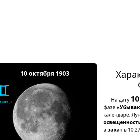
Хара
10 октября 1903
♊
10
На дату
изнецы
фазе
«Убываю
календаре. Лу
освещенност
а
закат
в 10:27