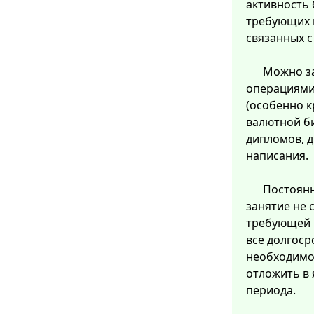
активность 
требующих 
связанных 
Можно з
операциями
(особенно 
валютной б
дипломов, д
написания.
Постоянн
занятие не 
требующей 
все долгоср
необходимо 
отложить в 
периода.