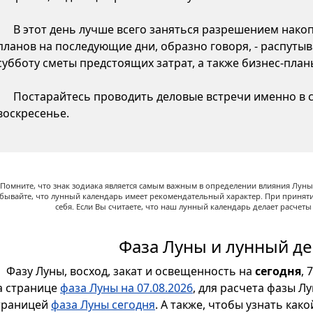
В этот день лучше всего заняться разрешением нако
планов на последующие дни, образно говоря, - распутыв
субботу сметы предстоящих затрат, а также бизнес-пла
Постарайтесь проводить деловые встречи именно в су
воскресенье.
Помните, что знак зодиака является самым важным в определении влияния Луны,
абывайте, что лунный календарь имеет рекомендательный характер. При принят
себя. Если Вы считаете, что наш лунный календарь делает расчет
Фаза Луны и лунный де
Фазу Луны, восход, закат и освещенность на
сегодня
, 
а странице
фаза Луны на 07.08.2026
, для расчета фазы Л
траницей
фаза Луны сегодня
. А также, чтобы узнать как