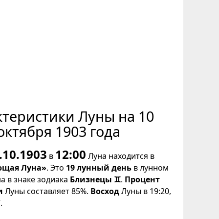
ктеристики Луны на 10
октября 1903 года
.10.1903
12:00
в
Луна находится в
щая Луна»
. Это
19 лунный день
в лунном
на в знаке зодиака
Близнецы ♊
.
Процент
и
Луны составляет 85%.
Восход
Луны в 19:20,
.