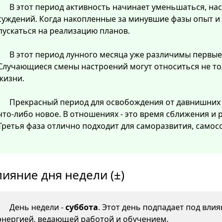
В этот период активность начинает уменьшаться, нас
суждений. Когда накопленные за минувшие фазы опыт и
пускаться на реализацию планов.
В этот период лунного месяца уже различимы первые
Случающиеся смены настроений могут относиться не тол
жизни.
Прекрасный период для освобождения от давнишних
что-либо новое. В отношениях - это время сближения и
Третья фаза отлично подходит для саморазвития, самос
лияние дня недели (±)
День недели -
суббота
. Этот день подпадает под вли
энергией, ведающей работой и обучением.