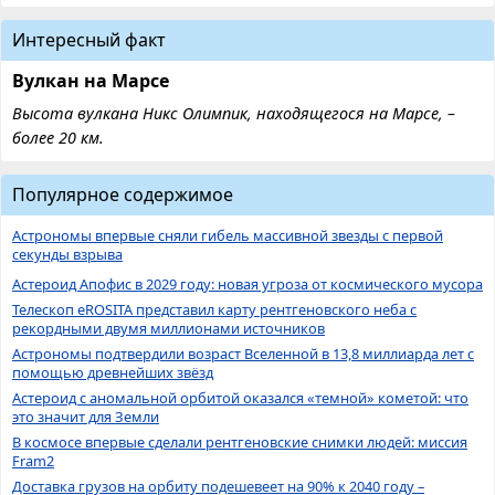
Интересный факт
Вулкан на Марсе
Высота вулкана Никс Олимпик, находящегося на Марсе, –
более 20 км.
Популярное содержимое
Астрономы впервые сняли гибель массивной звезды с первой
секунды взрыва
Астероид Апофис в 2029 году: новая угроза от космического мусора
Телескоп eROSITA представил карту рентгеновского неба с
рекордными двумя миллионами источников
Астрономы подтвердили возраст Вселенной в 13,8 миллиарда лет с
помощью древнейших звёзд
Астероид с аномальной орбитой оказался «темной» кометой: что
это значит для Земли
В космосе впервые сделали рентгеновские снимки людей: миссия
Fram2
Доставка грузов на орбиту подешевеет на 90% к 2040 году –