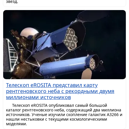
звезд.
Телескоп eROSITA представил карту
рентгеновского неба с рекордными двумя
миллионами источников
Телескоп eROSITA опубликовал самый большой
каталог рентгеновского неба, содержащий два миллиона
источников. Ученые изучили скопление галактик A3266 и
нашли нестыковки с текущими космологическими
моделями.