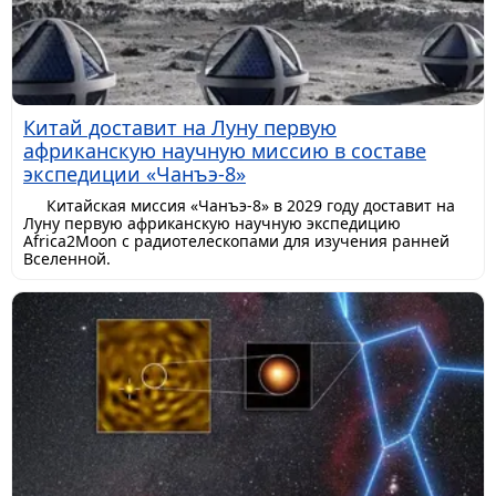
Китай доставит на Луну первую
африканскую научную миссию в составе
экспедиции «Чанъэ-8»
Китайская миссия «Чанъэ-8» в 2029 году доставит на
Луну первую африканскую научную экспедицию
Africa2Moon с радиотелескопами для изучения ранней
Вселенной.