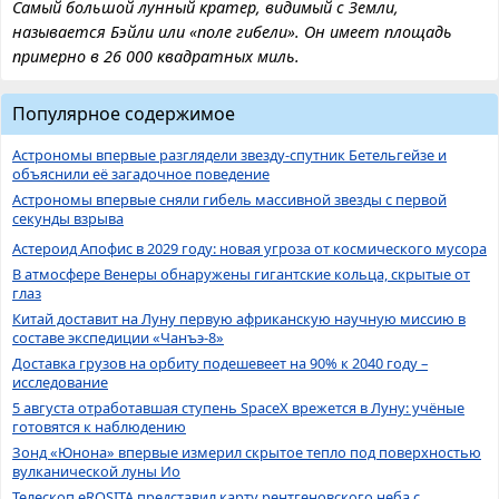
Самый большой лунный кратер, видимый с Земли,
называется Бэйли или «поле гибели». Он имеет площадь
примерно в 26 000 квадратных миль.
Популярное содержимое
Астрономы впервые разглядели звезду-спутник Бетельгейзе и
объяснили её загадочное поведение
Астрономы впервые сняли гибель массивной звезды с первой
секунды взрыва
Астероид Апофис в 2029 году: новая угроза от космического мусора
В атмосфере Венеры обнаружены гигантские кольца, скрытые от
глаз
Китай доставит на Луну первую африканскую научную миссию в
составе экспедиции «Чанъэ-8»
Доставка грузов на орбиту подешевеет на 90% к 2040 году –
исследование
5 августа отработавшая ступень SpaceX врежется в Луну: учёные
готовятся к наблюдению
Зонд «Юнона» впервые измерил скрытое тепло под поверхностью
вулканической луны Ио
Телескоп eROSITA представил карту рентгеновского неба с