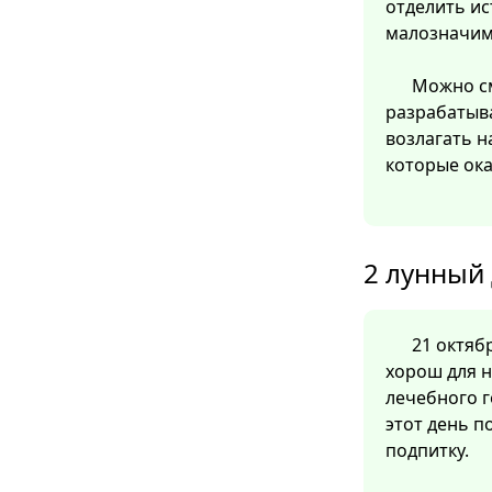
отделить ис
малозначим
Можно см
разрабатыв
возлагать н
которые ок
2 лунный 
21 октябр
хорош для н
лечебного г
этот день 
подпитку.