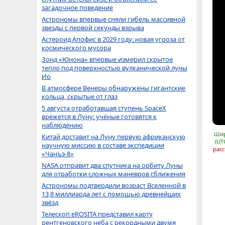
загадочное поведение
Астрономы впервые сняли гибель массивной
звезды с первой секунды взрыва
Астероид Апофис в 2029 году: новая угроза от
космического мусора
Зонд «Юнона» впервые измерил скрытое
тепло под поверхностью вулканической луны
Ио
В атмосфере Венеры обнаружены гигантские
кольца, скрытые от глаз
5 августа отработавшая ступень SpaceX
врежется в Луну: учёные готовятся к
наблюдению
Шир
Китай доставит на Луну первую африканскую
(UT
научную миссию в составе экспедиции
расс
«Чанъэ-8»
NASA отправит два спутника на орбиту Луны
для отработки сложных маневров сближения
Астрономы подтвердили возраст Вселенной в
13,8 миллиарда лет с помощью древнейших
звёзд
Телескоп eROSITA представил карту
рентгеновского неба с рекордными двумя