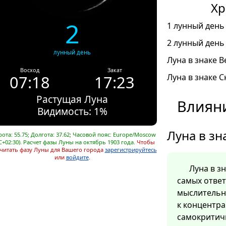
Хр
2
1 лунный день 
2 лунный день 
лунный день
Луна в знаке В
Восход
Закат
07:18
17:23
Луна в знаке С
Растущая Луна
Влияни
Видимость: 1%
Луна в зн
ота: 55.75; Долгота: 37.62; Часовой пояс: Europe/Moscow
C+02:30). Расчет фазы Луны на октябрь 1903 года.
Чтобы
читать фазу Луны для Вашего города
зарегистрируйтесь
или
войдите
.
Луна в з
самых отве
мыслительн
к концентра
самокритич