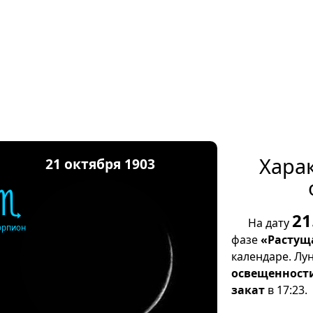
Хара
21 октября 1903
♏
21
На дату
орпион
фазе
«Растущ
календаре. Лу
освещенност
закат
в 17:23.