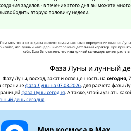
создания заделов - в течение этого дня вы можете мног
высвободить вторую половину недели.
Помните, что знак зодиака является самым важным в определении влияния Луны,
абывайте, что лунный календарь имеет рекомендательный характер. При принят
себя. Если Вы считаете, что наш лунный календарь делает расчет
Фаза Луны и лунный де
Фазу Луны, восход, закат и освещенность на
сегодня
, 
а странице
фаза Луны на 07.08.2026
, для расчета фазы Л
траницей
фаза Луны сегодня
. А также, чтобы узнать как
унный день сегодня
.
Мир космоса в Max.