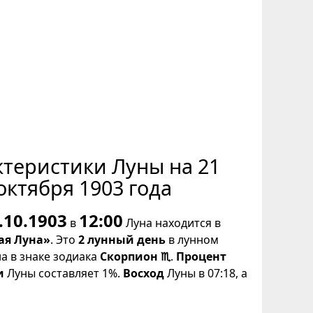
ктеристики Луны на 21
октября 1903 года
.10.1903
12:00
в
Луна находится в
ая Луна»
. Это
2 лунный день
в лунном
на в знаке зодиака
Скорпион ♏
.
Процент
и
Луны составляет 1%.
Восход
Луны в 07:18, а