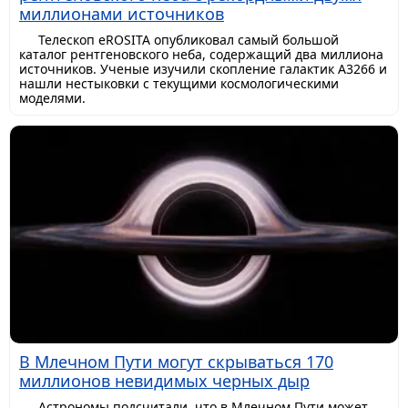
миллионами источников
Телескоп eROSITA опубликовал самый большой
каталог рентгеновского неба, содержащий два миллиона
источников. Ученые изучили скопление галактик A3266 и
нашли нестыковки с текущими космологическими
моделями.
В Млечном Пути могут скрываться 170
миллионов невидимых черных дыр
Астрономы подсчитали, что в Млечном Пути может