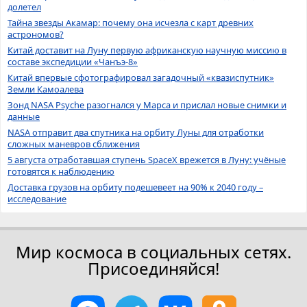
долетел
Тайна звезды Акамар: почему она исчезла с карт древних
астрономов?
Китай доставит на Луну первую африканскую научную миссию в
составе экспедиции «Чанъэ-8»
Китай впервые сфотографировал загадочный «квазиспутник»
Земли Камоалева
Зонд NASA Psyche разогнался у Марса и прислал новые снимки и
данные
NASA отправит два спутника на орбиту Луны для отработки
сложных маневров сближения
5 августа отработавшая ступень SpaceX врежется в Луну: учёные
готовятся к наблюдению
Доставка грузов на орбиту подешевеет на 90% к 2040 году –
исследование
Мир космоса в социальных сетях.
Присоединяйся!