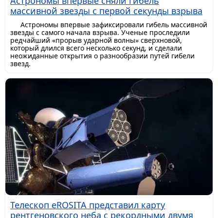
Астрономы впервые сняли гибель
массивной звезды с первой секунды взрыва
Астрономы впервые зафиксировали гибель массивной
звезды с самого начала взрыва. Ученые проследили
редчайший «прорыв ударной волны» сверхновой,
который длился всего несколько секунд, и сделали
неожиданные открытия о разнообразии путей гибели
звезд.
Телескоп eROSITA представил карту
рентгеновского неба с рекордными двумя