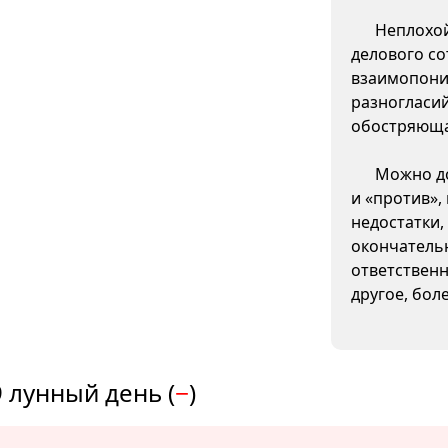
Неплохой
делового со
взаимопони
разногласи
обостряюща
Можно до
и «против»,
недостатки,
окончатель
ответственн
другое, бол
 лунный день (
−
)