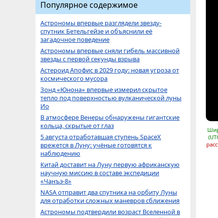
Популярное содержимое
Астрономы впервые разглядели звезду-
спутник Бетельгейзе и объяснили её
загадочное поведение
Астрономы впервые сняли гибель массивной
звезды с первой секунды взрыва
Астероид Апофис в 2029 году: новая угроза от
космического мусора
Зонд «Юнона» впервые измерил скрытое
тепло под поверхностью вулканической луны
Ио
В атмосфере Венеры обнаружены гигантские
кольца, скрытые от глаз
Шир
5 августа отработавшая ступень SpaceX
(UT
врежется в Луну: учёные готовятся к
расс
наблюдению
Китай доставит на Луну первую африканскую
научную миссию в составе экспедиции
«Чанъэ-8»
NASA отправит два спутника на орбиту Луны
для отработки сложных маневров сближения
Астрономы подтвердили возраст Вселенной в