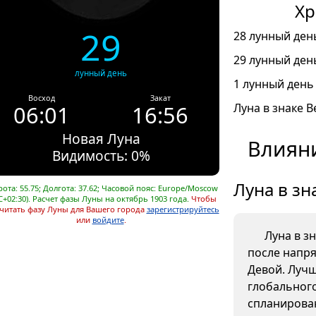
Хр
29
28 лунный день
29 лунный день
лунный день
1 лунный день 
Восход
Закат
06:01
16:56
Луна в знаке В
Новая Луна
Влияни
Видимость: 0%
Луна в зн
ота: 55.75; Долгота: 37.62; Часовой пояс: Europe/Moscow
C+02:30). Расчет фазы Луны на октябрь 1903 года.
Чтобы
читать фазу Луны для Вашего города
зарегистрируйтесь
или
войдите
.
Луна в з
после напр
Девой. Лучш
глобального
спланирова