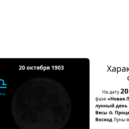
Хара
20 октября 1903
♎
20
На дату
есы
фазе
«Новая 
лунный день
Весы ♎
.
Проц
Восход
Луны в 