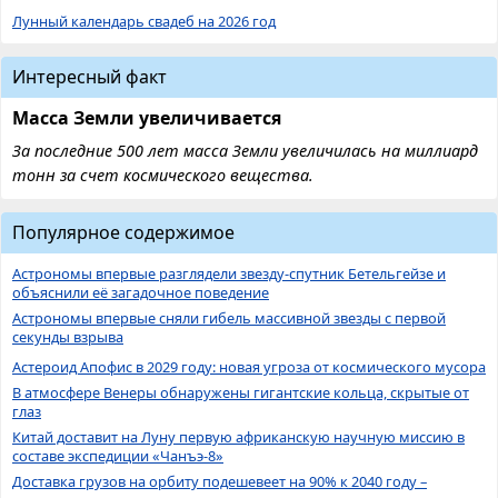
Лунный календарь свадеб на 2026 год
Интересный факт
Масса Земли увеличивается
За последние 500 лет масса Земли увеличилась на миллиард
тонн за счет космического вещества.
Популярное содержимое
Астрономы впервые разглядели звезду-спутник Бетельгейзе и
объяснили её загадочное поведение
Астрономы впервые сняли гибель массивной звезды с первой
секунды взрыва
Астероид Апофис в 2029 году: новая угроза от космического мусора
В атмосфере Венеры обнаружены гигантские кольца, скрытые от
глаз
Китай доставит на Луну первую африканскую научную миссию в
составе экспедиции «Чанъэ-8»
Доставка грузов на орбиту подешевеет на 90% к 2040 году –