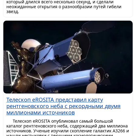
который длился всего несколько секунд, и сделали
неожиданные открытия о разнообразии путей гибели
звезд.
Телескоп eROSITA представил карту
рентгеновского неба с рекордными двумя
миллионами источников
Телескоп eROSITA опубликовал самый большой
каталог рентгеновского неба, содержащий два миллиона
источников. Ученые изучили скопление галактик A3266 и
нашли нестыковки с текущими космологическими