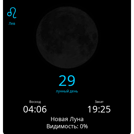
♌
Лев
29
лунный день
Восход
Закат
04:06
19:25
Новая Луна
Видимость: 0%