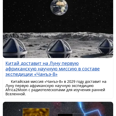
Китай доставит на Луну первую
африканскую научную миссию в составе
экспедиции «Чанъэ-8»
Китайская миссия «Чанъэ-8» в 2029 году доставит на
Луну первую африканскую научную экспедицию
Africa2Moon с радиотелескопами для изучения ранней
Вселенной.