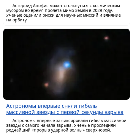
Астероид Апофис может столкнуться с космическим
мусором во время пролета мимо Земли в 2029 году.
Ученые оценили риски для научных миссий и влияние
на орбиту.
Астрономы впервые сняли гибель
массивной звезды с первой секунды взрыва
Астрономы впервые зафиксировали гибель массивной
звезды с самого начала взрыва. Ученые проследили
редчайший «прорыв ударной волны» сверхновой,