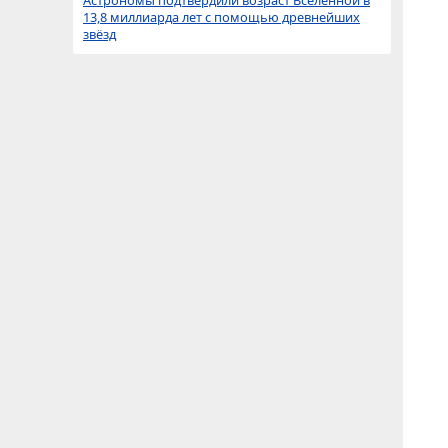
Астрономы подтвердили возраст Вселенной в
13,8 миллиарда лет с помощью древнейших
звёзд