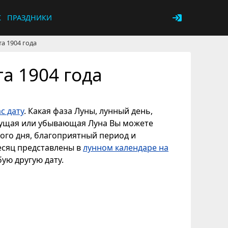
К
ПРАЗДНИКИ
та 1904 года
та 1904 года
с дату
. Какая фаза Луны, лунный день,
астущая или убывающая Луна Вы можете
ного дня, благоприятный период и
месяц представлены в
лунном календаре на
бую другую дату.