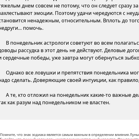
тяжелым днем совсем не потому, что он следует сразу з
захлестывают эмоции. Поэтому удачи чередуются с неуда
становится ненадежным, относительным. Вплоть до того,
недруги... помочь.
В понедельник астрологи советуют во всем полагатьс
доводы рассудка в этот день не действуют. Деловые дого
и сердечные победы, уже завтра могут обернуться зыб
Однако все ловушки и препятствия понедельника могу
надо сделать. Доверяющие своей интуиции, как правило,
А те, кто отложил на понедельник какие-то важные д
так как разум над понедельником не властен.
Помните, что знак зодиака является самым важным в определении влияния Луны,