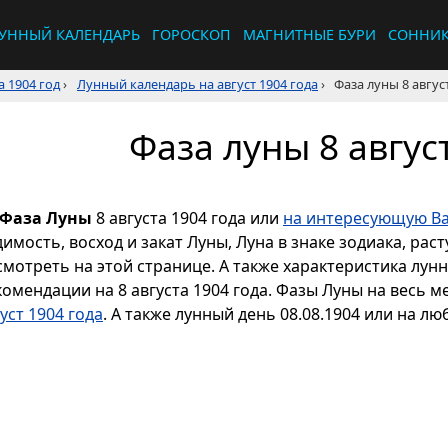
УННЫЙ КАЛЕНДАРЬ
ГОРОСКОП
МАГНИТНЫЕ БУРИ
СОННИ
 1904 год
›
Лунный календарь на август 1904 года
›
Фаза луны 8 авгус
Фаза луны 8 авгус
Фаза Луны
8 августа 1904 года или
на интересующую Ва
димость, восход и закат Луны, Луна в знаке зодиака, р
смотреть на этой странице. А также характеристика лун
комендации на 8 августа 1904 года. Фазы Луны на весь 
уст 1904 года
. А также лунный день 08.08.1904 или на лю