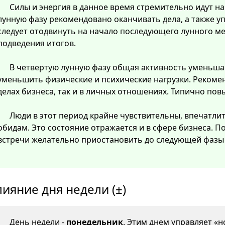
Силы и энергия в данное время стремительно идут на 
лунную фазу рекомендовано оканчивать дела, а также у
следует отодвинуть на начало последующего лунного м
подведения итогов.
В четвертую лунную фазу общая активность уменьша
уменьшить физические и психические нагрузки. Рекомен
делах бизнеса, так и в личных отношениях. Типично пов
Люди в этот период крайне чувствительны, впечатли
обидам. Это состояние отражается и в сфере бизнеса. 
встречи желательно приостановить до следующей фазы 
лияние дня недели (±)
День недели -
понедельник
. Этим днем управляет «н