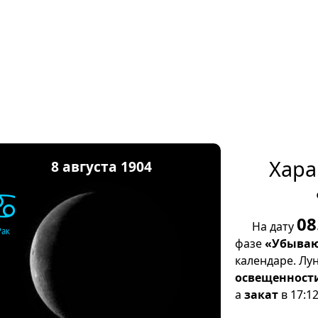
Хара
8 августа 1904
♋
08
На дату
Рак
фазе
«Убываю
календаре. Лу
освещенност
а
закат
в 17:12