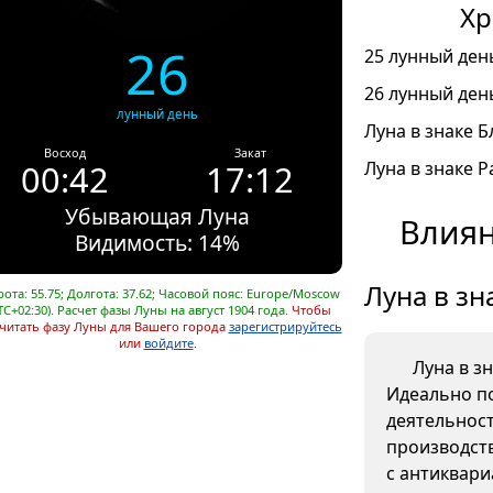
Хр
26
25 лунный день
26 лунный день
лунный день
Луна в знаке Б
Восход
Закат
00:42
17:12
Луна в знаке Ра
Убывающая Луна
Влиян
Видимость: 14%
Луна в зн
ота: 55.75; Долгота: 37.62; Часовой пояс: Europe/Moscow
TC+02:30). Расчет фазы Луны на август 1904 года.
Чтобы
читать фазу Луны для Вашего города
зарегистрируйтесь
или
войдите
.
Луна в з
Идеально п
деятельнос
производств
с антиквар