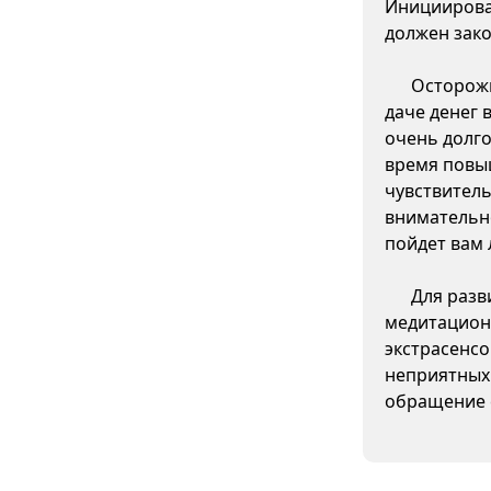
Инициирова
должен зако
Осторожн
даче денег 
очень долго
время повы
чувствитель
внимательно
пойдет вам 
Для разв
медитацион
экстрасенсо
неприятных
обращение 