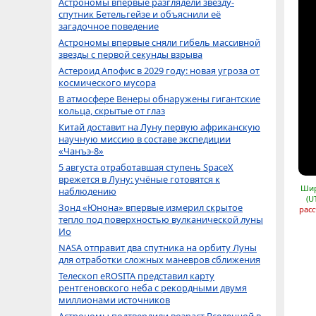
Астрономы впервые разглядели звезду-
спутник Бетельгейзе и объяснили её
загадочное поведение
Астрономы впервые сняли гибель массивной
звезды с первой секунды взрыва
Астероид Апофис в 2029 году: новая угроза от
космического мусора
В атмосфере Венеры обнаружены гигантские
кольца, скрытые от глаз
Китай доставит на Луну первую африканскую
научную миссию в составе экспедиции
«Чанъэ-8»
5 августа отработавшая ступень SpaceX
врежется в Луну: учёные готовятся к
Шир
наблюдению
(U
Зонд «Юнона» впервые измерил скрытое
расс
тепло под поверхностью вулканической луны
Ио
NASA отправит два спутника на орбиту Луны
для отработки сложных маневров сближения
Телескоп eROSITA представил карту
рентгеновского неба с рекордными двумя
миллионами источников