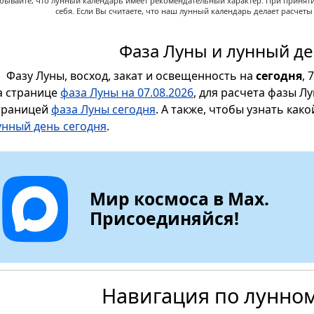
абывайте, что лунный календарь имеет рекомендательный характер. При принят
себя. Если Вы считаете, что наш лунный календарь делает расчет
Фаза Луны и лунный де
Фазу Луны, восход, закат и освещенность на
сегодня
, 
а странице
фаза Луны на 07.08.2026
, для расчета фазы Л
траницей
фаза Луны сегодня
. А также, чтобы узнать как
унный день сегодня
.
Мир космоса в Max.
Присоединяйся!
Навигация по лунно