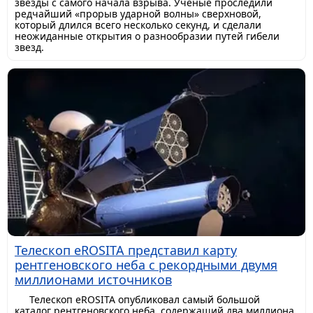
звезды с самого начала взрыва. Ученые проследили
редчайший «прорыв ударной волны» сверхновой,
который длился всего несколько секунд, и сделали
неожиданные открытия о разнообразии путей гибели
звезд.
Телескоп eROSITA представил карту
рентгеновского неба с рекордными двумя
миллионами источников
Телескоп eROSITA опубликовал самый большой
каталог рентгеновского неба, содержащий два миллиона