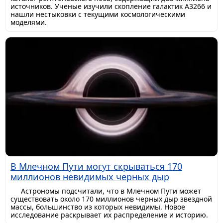
источников. Ученые изучили скопление галактик A3266 и
нашли нестыковки с текущими космологическими
моделями.
В Млечном Пути могут скрываться 170
миллионов невидимых черных дыр
Астрономы подсчитали, что в Млечном Пути может
существовать около 170 миллионов черных дыр звездной
массы, большинство из которых невидимы. Новое
исследование раскрывает их распределение и историю.