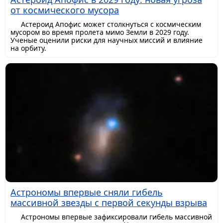
от космического мусора
Астероид Апофис может столкнуться с космическим
мусором во время пролета мимо Земли в 2029 году.
Ученые оценили риски для научных миссий и влияние
на орбиту.
Астрономы впервые сняли гибель
массивной звезды с первой секунды взрыва
Астрономы впервые зафиксировали гибель массивной