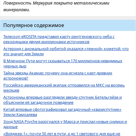
Поверхность Меркурия покрыта металлическими
минералами.
Популярное содержимое
Телескоп eROSITA представил карту рентгеновского неба с
рекордными двумя миллионами источников
Астероид с аномальной орбитой оказался «темной» кометой: что
это значит для Земли
В Млечном Пути могут скрываться 170 миллионов невидимых
черных дыр
Тайна звезды Акамар: почему она исчезла с карт древних
астрономов?
Российско-американский экипаж отправился на МКС на восемь
месяцев
Астрономы впервые разглядели звезду-спутник Бетельгейзе и
объяснили её загадочное поведение
Китай впервые сфотографировал загадочный «квазиспутник»
Земли Камоалева
Зонд NASA Psyche разогнался у Марса и прислал новые снимки и
данные
«Вояджер-1»: почти 50 лет в пути, а до 1 светового дня ещё не