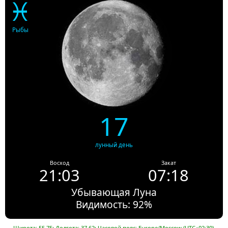
♓
Рыбы
17
лунный день
Восход
Закат
21:03
07:18
Убывающая Луна
Видимость: 92%
Широта: 55.75; Долгота: 37.62; Часовой пояс: Europe/Moscow (UTC+02:30).