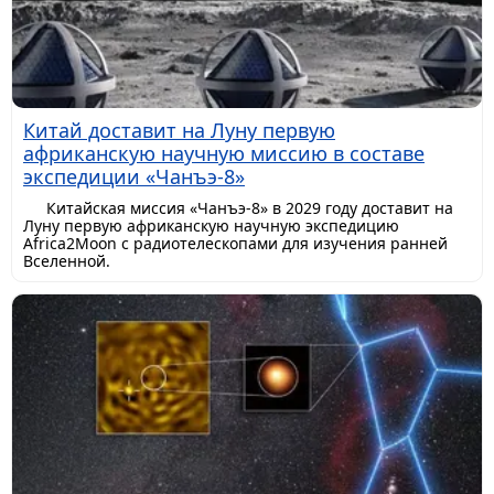
Китай доставит на Луну первую
африканскую научную миссию в составе
экспедиции «Чанъэ-8»
Китайская миссия «Чанъэ-8» в 2029 году доставит на
Луну первую африканскую научную экспедицию
Africa2Moon с радиотелескопами для изучения ранней
Вселенной.