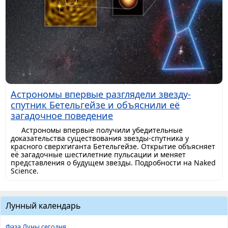
Астрономы впервые разглядели звезду-
спутник Бетельгейзе и объяснили её
загадочное поведение
Астрономы впервые получили убедительные
доказательства существования звезды-спутника у
красного сверхгиганта Бетельгейзе. Открытие объясняет
её загадочные шестилетние пульсации и меняет
представления о будущем звезды. Подробности на Naked
Science.
Лунный календарь
Фаза Луны сегодня