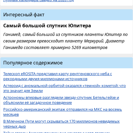
Интересный факт
Самый большой спутник Юпитера
Ганимед, самый большой из спутников планеты Юпитер по
своим размерам превосходит планету Меркурий. Диаметр
Ганимеда составляет примерно 5269 километров
Популярное содержимое
Телескоп eROSITA представил карту рентгеновского неба с
рекордными двумя миллионами источников
Астероид с аномальной орбитой оказался «темной» кометой: что
это значит для Земли
Астрономы впервые разглядели звезду-спутник Бетельгейзе и
объяснили её загадочное поведение
Российско-американский экипаж отправился на МКС на восемь
месяцев
В Млечном Пути могут скрываться 170 миллионов невидимых
черных дыр
Тайна звезды Акамар: почему она исчезла с карт древних