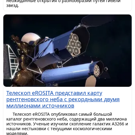
неожиданные открытия о разнообразии путей гибели
звезд.
Телескоп eROSITA представил карту
рентгеновского неба с рекордными двумя
миллионами источников
Телескоп eROSITA опубликовал самый большой
каталог рентгеновского неба, содержащий два миллиона
источников. Ученые изучили скопление галактик A3266 и
нашли нестыковки с текущими космологическими
моделями.