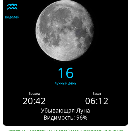
♒
Водолей
16
лунный день
Восход
Закат
20:42
06:12
Убывающая Луна
Видимость: 96%
Широта: 55.75; Долгота: 37.62; Часовой пояс: Europe/Moscow (UTC+02:30).