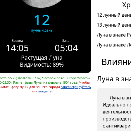
Хр
12
12 лунный день
13 лунный день
лунный день
Луна в знаке Ра
Восход
Закат
14:05
05:04
Луна в знаке Л
Растущая Луна
Влияни
Видимость: 89%
Луна в зн
ота: 55.75; Долгота: 37.62; Часовой пояс: Europe/Moscow
C+02:30). Расчет фазы Луны на февраль 1904 года.
Чтобы
читать фазу Луны для Вашего города
зарегистрируйтесь
или
войдите
.
Луна в з
Идеально п
деятельнос
производств
с антиквар