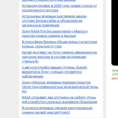
Астероид Апофис в 2029 году: новая угроза от
космического мусора
Астрономы впервые разглядели звезду-
спутник Бетельгейзе и объяснили её
загадочное поведение
Зонд NASA Psyche разогнался у Марса и
прислал новые снимки и данные
В атмосфере Венеры обнаружены гигантские
кольца, скрытые от глаз
Китай доставит на Луну первую африканскую
научную миссию в составе экспедиции
«Чанъэ-8»
5 августа отработавшая ступень SpaceX
Шир
врежется в Луну: учёные готовятся к
(UT
наблюдению
расс
Зонд «Юнона» впервые измерил скрытое
тепло под поверхностью вулканической луны
Ио
NASA отправит два спутника на орбиту Луны
для отработки сложных маневров сближения
В космосе впервые сделали рентгеновские
снимки людей: миссия Fram2