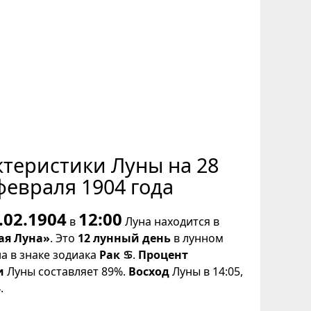
ктеристики Луны на 28
февраля 1904 года
.02.1904
12:00
в
Луна находится в
ая Луна»
. Это
12 лунный день
в лунном
на в знаке зодиака
Рак ♋
.
Процент
и
Луны составляет 89%.
Восход
Луны в 14:05,
.