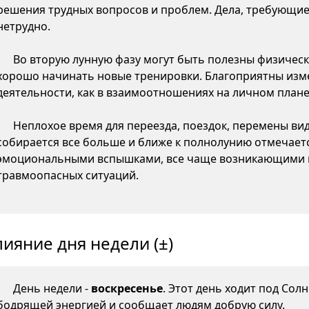
решения трудных вопросов и проблем. Дела, требующие
нетрудно.
Во вторую лунную фазу могут быть полезны физическ
хорошо начинать новые тренировки. Благоприятны изме
деятельности, как в взаимоотношениях на личном плане,
Неплохое время для переезда, поездок, перемены ви
собирается все больше и ближе к полнолунию отмечаетс
эмоциональными вспышками, все чаще возникающими 
травмоопасных ситуаций.
лияние дня недели (±)
День недели -
воскресенье
. Этот день ходит под Сол
бодрящей энергией и сообщает людям добрую силу.