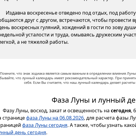
Издавна воскресенье отведено под отдых, под работу 
общаются друг с другом, встречаются, чтобы провести вр
день воскресных гуляний, хождений в гости по зову душ
недельной усталости и труда, омываясь дружеским участ
легкой, а не тяжелой работы.
Помните, что знак зодиака является самым важным в определении влияния Луны,
абывайте, что лунный календарь имеет рекомендательный характер. При принят
себя. Если Вы считаете, что наш лунный календарь делает расчет
Фаза Луны и лунный де
Фазу Луны, восход, закат и освещенность на
сегодня
, 
а странице
фаза Луны на 06.08.2026
, для расчета фазы Л
траницей
фаза Луны сегодня
. А также, чтобы узнать как
унный день сегодня
.