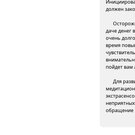
Инициирова
должен зако
Осторожн
даче денег 
очень долго
время повы
чувствитель
внимательно
пойдет вам 
Для разв
медитацион
экстрасенсо
неприятных
обращение 