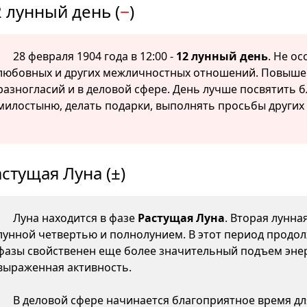
 лунный день (
−
)
28 февраля 1904 года в 12:00 -
12 лунный день
. Не о
любовных и других межличностных отношений. Повышен
разногласий и в деловой сфере. День лучше посвятить 
милостыню, делать подарки, выполнять просьбы других
стущая Луна (±)
Луна находится в фазе
Растущая Луна
. Вторая лунна
лунной четвертью и полнолунием. В этот период продол
фазы свойственен еще более значительный подъем энер
выраженная активность.
В деловой сфере начинается благоприятное время д