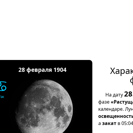
Хара
28 февраля 1904
♋
28
На дату
Рак
фазе
«Растущ
календаре. Лу
освещенност
а
закат
в 05:04