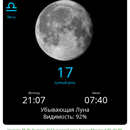
♎
Весы
17
лунный день
Восход
Закат
21:07
07:40
Убывающая Луна
Видимость: 92%
Широта: 55.75; Долгота: 37.62; Часовой пояс: Europe/Moscow (UTC+02:30).