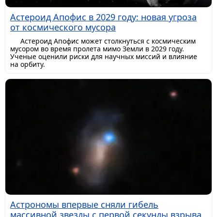
Астероид Апофис в 2029 году: новая угроза
от космического мусора
Астероид Апофис может столкнуться с космическим
мусором во время пролета мимо Земли в 2029 году.
Ученые оценили риски для научных миссий и влияние
на орбиту.
Астрономы впервые сняли гибель
массивной звезды с первой секунды взрыва