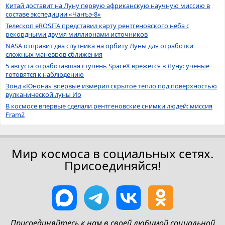
Китай доставит на Луну первую африканскую научную миссию в
составе экспедиции «Чанъэ-8»
Телескоп eROSITA представил карту рентгеновского неба с
рекордными двумя миллионами источников
NASA отправит два спутника на орбиту Луны для отработки
сложных маневров сближения
5 августа отработавшая ступень SpaceX врежется в Луну: учёные
готовятся к наблюдению
Зонд «Юнона» впервые измерил скрытое тепло под поверхностью
вулканической луны Ио
В космосе впервые сделали рентгеновские снимки людей: миссия
Fram2
Мир космоса в социальных сетях.
Присоединяйся!
Присоединяйтесь к нам в своей любимой социальной