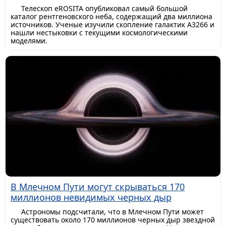
Телескоп eROSITA опубликовал самый большой
каталог рентгеновского неба, содержащий два миллиона
источников. Ученые изучили скопление галактик A3266 и
нашли нестыковки с текущими космологическими
моделями.
В Млечном Пути могут скрываться 170
миллионов невидимых черных дыр
Астрономы подсчитали, что в Млечном Пути может
существовать около 170 миллионов черных дыр звездной