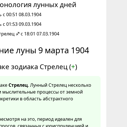
онология лунных дней
 с 00:51 08.03.1904
 с 01:53 09.03.1904
трелец ♐ с 18:01 07.03.1904
ние луны 9 марта 1904
аке зодиака Стрелец (
+
)
наке
Стрелец
. Лунный Стрелец несколько
и мыслительные процессы от земной
нкретики в область абстрактного
несмотря на это, период идеален для
просов, связанных с юриспруденцией и