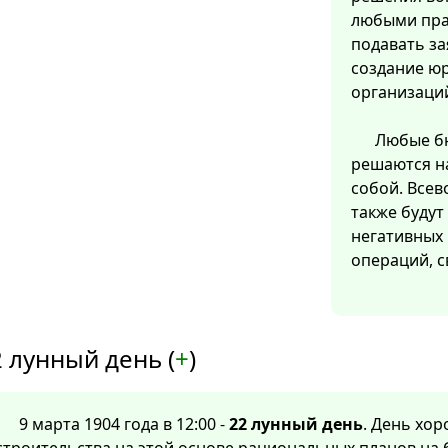
любыми пра
подавать за
создание ю
организаци
Любые бю
решаются на
собой. Все
также будут
негативных 
операций, с
 лунный день (
+
)
9 марта 1904 года в 12:00 -
22 лунный день
. День хо