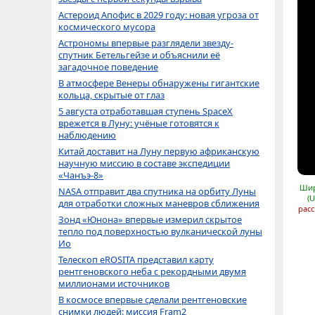
Астероид Апофис в 2029 году: новая угроза от
космического мусора
Астрономы впервые разглядели звезду-
спутник Бетельгейзе и объяснили её
загадочное поведение
В атмосфере Венеры обнаружены гигантские
кольца, скрытые от глаз
5 августа отработавшая ступень SpaceX
врежется в Луну: учёные готовятся к
наблюдению
Китай доставит на Луну первую африканскую
научную миссию в составе экспедиции
«Чанъэ-8»
Шир
NASA отправит два спутника на орбиту Луны
(
для отработки сложных маневров сближения
расс
Зонд «Юнона» впервые измерил скрытое
тепло под поверхностью вулканической луны
Ио
Телескоп eROSITA представил карту
рентгеновского неба с рекордными двумя
миллионами источников
В космосе впервые сделали рентгеновские
снимки людей: миссия Fram2