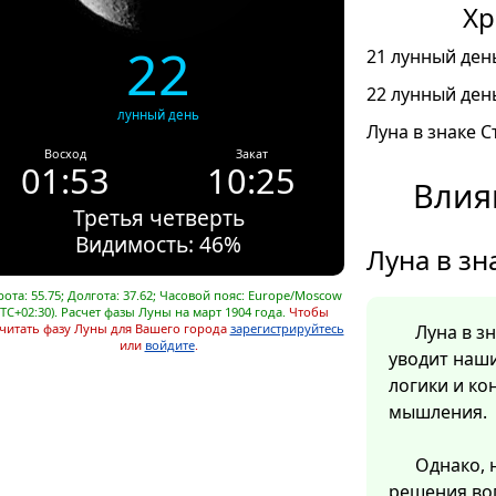
Хр
22
21 лунный день
22 лунный день
лунный день
Луна в знаке С
Восход
Закат
01:53
10:25
Влия
Третья четверть
Видимость: 46%
Луна в зн
ота: 55.75; Долгота: 37.62; Часовой пояс: Europe/Moscow
UTC+02:30). Расчет фазы Луны на март 1904 года.
Чтобы
читать фазу Луны для Вашего города
зарегистрируйтесь
Луна в з
или
войдите
.
уводит наш
логики и ко
мышления.
Однако, 
решения во