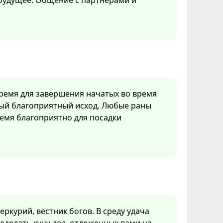
 будущее. Общение с партнерами и
время для завершения начатых во время
мый благоприятный исход. Любые раны
емя благоприятно для посадки
ркурий, вестник богов. В среду удача