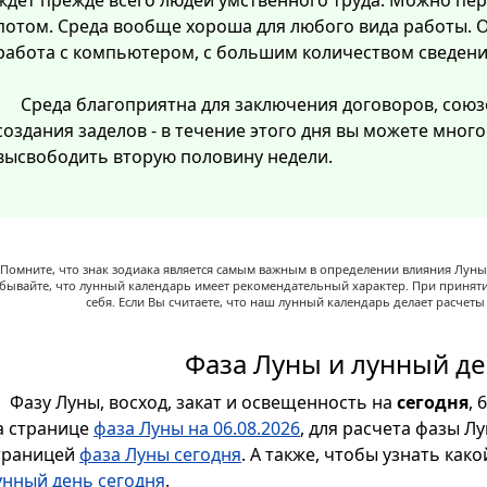
ждет прежде всего людей умственного труда. Можно пер
потом. Среда вообще хороша для любого вида работы. О
работа с компьютером, с большим количеством сведени
Среда благоприятна для заключения договоров, союз
создания заделов - в течение этого дня вы можете мног
высвободить вторую половину недели.
Помните, что знак зодиака является самым важным в определении влияния Луны,
абывайте, что лунный календарь имеет рекомендательный характер. При принят
себя. Если Вы считаете, что наш лунный календарь делает расчет
Фаза Луны и лунный де
Фазу Луны, восход, закат и освещенность на
сегодня
, 
а странице
фаза Луны на 06.08.2026
, для расчета фазы Л
траницей
фаза Луны сегодня
. А также, чтобы узнать как
унный день сегодня
.