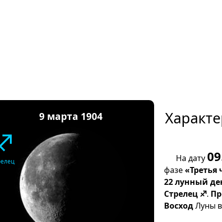
Характе
9 марта 1904
♐
09
На дату
релец
фазе
«Третья 
22 лунный де
Стрелец ♐
.
Пр
Восход
Луны в 