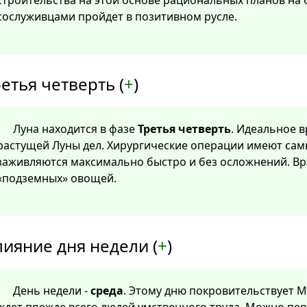
строительства на этой основе рациональных планов на
сослуживцами пройдет в позитивном русле.
етья четверть (
+
)
Луна находится в фазе
Третья четверть
. Идеальное 
растущей Луны дел. Хирургические операции имеют са
заживляются максимально быстро и без осложнений. Вр
«подземных» овощей.
лияние дня недели (
+
)
День недели -
среда
. Этому дню покровительствует Ме