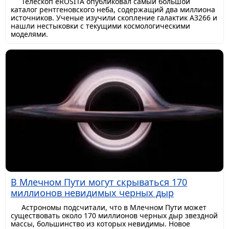
Телескоп eROSITA опубликовал самый большой
каталог рентгеновского неба, содержащий два миллиона
источников. Ученые изучили скопление галактик A3266 и
нашли нестыковки с текущими космологическими
моделями.
В Млечном Пути могут скрываться 170
миллионов невидимых черных дыр
Астрономы подсчитали, что в Млечном Пути может
существовать около 170 миллионов черных дыр звездной
массы, большинство из которых невидимы. Новое