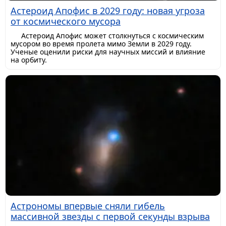
Астероид Апофис в 2029 году: новая угроза
от космического мусора
Астероид Апофис может столкнуться с космическим
мусором во время пролета мимо Земли в 2029 году.
Ученые оценили риски для научных миссий и влияние
на орбиту.
Астрономы впервые сняли гибель
массивной звезды с первой секунды взрыва