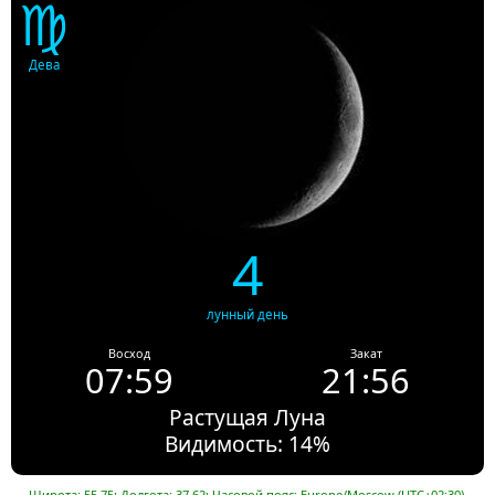
♍
Дева
4
лунный день
Восход
Закат
07:59
21:56
Растущая Луна
Видимость: 14%
Широта: 55.75; Долгота: 37.62; Часовой пояс: Europe/Moscow (UTC+02:30).