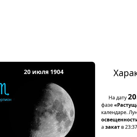
Хара
20 июля 1904
♏
20
На дату
орпион
фазе
«Растущ
календаре. Лу
освещенност
а
закат
в 23:37