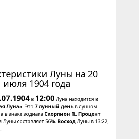
ктеристики Луны на 20
июля 1904 года
.07.1904
12:00
в
Луна находится в
ая Луна»
. Это
7 лунный день
в лунном
на в знаке зодиака
Скорпион ♏
.
Процент
и
Луны составляет 56%.
Восход
Луны в 13:22,
.