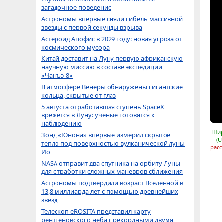
загадочное поведение
Астрономы впервые сняли гибель массивной
звезды с первой секунды взрыва
Астероид Апофис в 2029 году: новая угроза от
космического мусора
Китай доставит на Луну первую африканскую
научную миссию в составе экспедиции
«Чанъэ-8»
В атмосфере Венеры обнаружены гигантские
кольца, скрытые от глаз
5 августа отработавшая ступень SpaceX
врежется в Луну: учёные готовятся к
наблюдению
Шир
Зонд «Юнона» впервые измерил скрытое
(U
тепло под поверхностью вулканической луны
расс
Ио
NASA отправит два спутника на орбиту Луны
для отработки сложных маневров сближения
Астрономы подтвердили возраст Вселенной в
13,8 миллиарда лет с помощью древнейших
звёзд
Телескоп eROSITA представил карту
рентгеновского неба с рекордными двумя