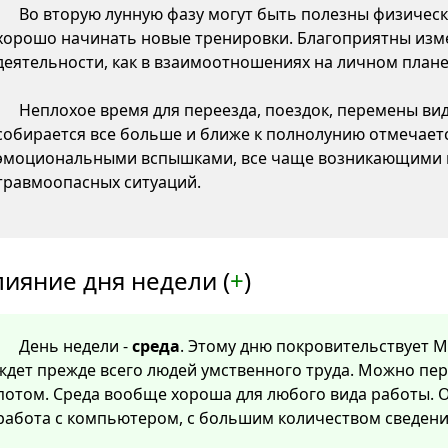
Во вторую лунную фазу могут быть полезны физическ
хорошо начинать новые тренировки. Благоприятны изме
деятельности, как в взаимоотношениях на личном плане,
Неплохое время для переезда, поездок, перемены ви
собирается все больше и ближе к полнолунию отмечаетс
эмоциональными вспышками, все чаще возникающими 
травмоопасных ситуаций.
лияние дня недели (
+
)
День недели -
среда
. Этому дню покровительствует Ме
ждет прежде всего людей умственного труда. Можно пер
потом. Среда вообще хороша для любого вида работы. О
работа с компьютером, с большим количеством сведени