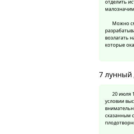
отделить ис
малозначим
Можно см
разрабатыв
возлагать н
которые ок
7 лунный 
20 июля 1
условии вы
внимательн
сказанным с
плодотворн