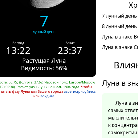
Хр
7
7 лунный день 
8 лунный день 
лунный день
Луна в знаке В
Восход
Закат
13:22
23:37
Луна в знаке С
Растущая Луна
Влия
Видимость: 56%
Луна в зн
ота: 55.75; Долгота: 37.62; Часовой пояс: Europe/Moscow
TC+02:30). Расчет фазы Луны на июль 1904 года.
Чтобы
читать фазу Луны для Вашего города
зарегистрируйтесь
или
войдите
.
Луна в з
самых отве
мыслительн
к концентра
самокритич