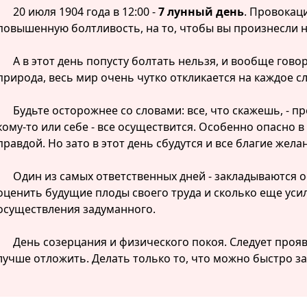
20 июля 1904 года в 12:00 -
7 лунный день
. Провокац
повышенную болтливость, на то, чтобы вы произнесли 
А в этот день попусту болтать нельзя, и вообще го
природа, весь мир очень чутко откликается на каждое с
Будьте осторожнее со словами: все, что скажешь, - п
кому-то или себе - все осуществится. Особенно опасно в 
правдой. Но зато в этот день сбудутся и все благие жела
Один из самых ответственных дней - закладываются 
оценить будущие плоды своего труда и сколько еще уси
осуществления задуманного.
День созерцания и физического покоя. Следует проя
лучше отложить. Делать только то, что можно быстро за