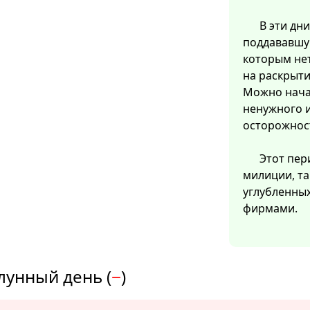
В эти дн
поддававшую
которым нет
на раскрыти
Можно нача
ненужного и
осторожност
Этот пер
милиции, та
углубленных
фирмами.
лунный день (
−
)