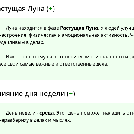
стущая Луна (
+
)
Луна находится в фазе
Растущая Луна
. У людей улу
настроение, физическая и эмоциональная активность. Ч
удачливым в делах.
Именно поэтому на этот период эмоционального и ф
все свои самые важные и ответственные дела.
лияние дня недели (
+
)
День недели -
среда
. Этот день поможет наладить от
неразбериху в делах и мыслях.