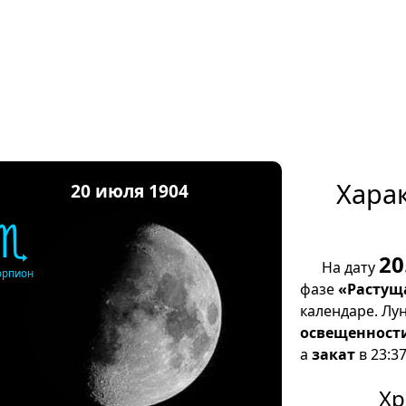
Хара
20 июля 1904
♏
20
На дату
орпион
фазе
«Растущ
календаре. Лу
освещенност
а
закат
в 23:37
Хр