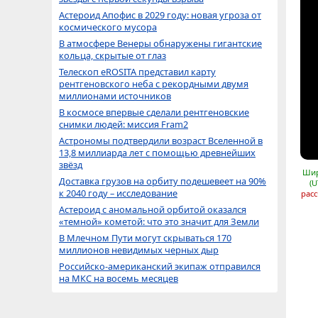
Астероид Апофис в 2029 году: новая угроза от
космического мусора
В атмосфере Венеры обнаружены гигантские
кольца, скрытые от глаз
Телескоп eROSITA представил карту
рентгеновского неба с рекордными двумя
миллионами источников
В космосе впервые сделали рентгеновские
снимки людей: миссия Fram2
Астрономы подтвердили возраст Вселенной в
13,8 миллиарда лет с помощью древнейших
звёзд
Шир
Доставка грузов на орбиту подешевеет на 90%
(U
к 2040 году – исследование
расс
Астероид с аномальной орбитой оказался
«темной» кометой: что это значит для Земли
В Млечном Пути могут скрываться 170
миллионов невидимых черных дыр
Российско-американский экипаж отправился
на МКС на восемь месяцев