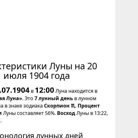
ктеристики Луны на 20
июля 1904 года
.07.1904
12:00
в
Луна находится в
ая Луна»
. Это
7 лунный день
в лунном
на в знаке зодиака
Скорпион ♏
.
Процент
и
Луны составляет 56%.
Восход
Луны в 13:22,
.
онология лунных дней