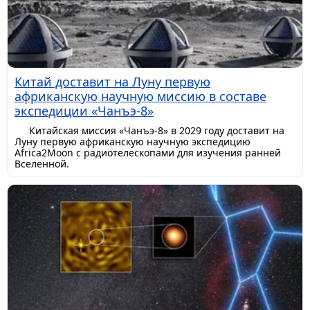
Китай доставит на Луну первую
африканскую научную миссию в составе
экспедиции «Чанъэ-8»
Китайская миссия «Чанъэ-8» в 2029 году доставит на
Луну первую африканскую научную экспедицию
Africa2Moon с радиотелескопами для изучения ранней
Вселенной.