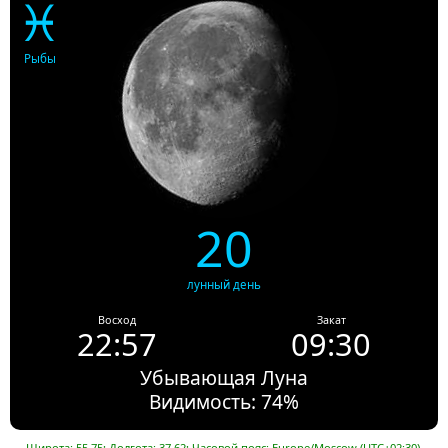
♓
Рыбы
20
лунный день
Восход
Закат
22:57
09:30
Убывающая Луна
Видимость: 74%
Широта: 55.75; Долгота: 37.62; Часовой пояс: Europe/Moscow (UTC+02:30).