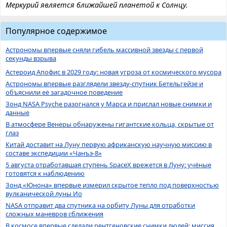
Меркурий является ближайшей планетой к Солнцу.
Популярное содержимое
Астрономы впервые сняли гибель массивной звезды с первой
секунды взрыва
Астероид Апофис в 2029 году: новая угроза от космического мусора
Астрономы впервые разглядели звезду-спутник Бетельгейзе и
объяснили её загадочное поведение
Зонд NASA Psyche разогнался у Марса и прислал новые снимки и
данные
В атмосфере Венеры обнаружены гигантские кольца, скрытые от
глаз
Китай доставит на Луну первую африканскую научную миссию в
составе экспедиции «Чанъэ-8»
5 августа отработавшая ступень SpaceX врежется в Луну: учёные
готовятся к наблюдению
Зонд «Юнона» впервые измерил скрытое тепло под поверхностью
вулканической луны Ио
NASA отправит два спутника на орбиту Луны для отработки
сложных маневров сближения
В космосе впервые сделали рентгеновские снимки людей: миссия