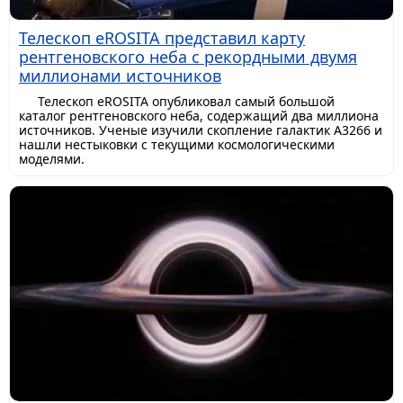
Телескоп eROSITA представил карту
рентгеновского неба с рекордными двумя
миллионами источников
Телескоп eROSITA опубликовал самый большой
каталог рентгеновского неба, содержащий два миллиона
источников. Ученые изучили скопление галактик A3266 и
нашли нестыковки с текущими космологическими
моделями.