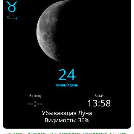
♉
Телец
24
лунный день
Восход
Закат
--:--
13:58
Убывающая Луна
Видимость: 36%
Широта: 55.75; Долгота: 37.62; Часовой пояс: Europe/Moscow (UTC+02:30).