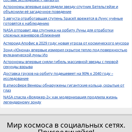
Астрономы впервые разглядели звезду-спутник Бетельгейзе и
объяснили её загадочное поведение
5 августа отработавшая ступень SpaceX врежется в Луну: учёные
готовятся к наблюдению
NASA отправит два спутника на орбиту Луны для отработки
сложных маневров сближения
Астероид Апофис в 2029 году: новая угроза от космического мусора
Зонд «Юнона» впервые измерил скрытое тепло под поверхностью
вулканической луны Ио
Астрономы впервые сняли гибель массивной звезды с первой
секунды взрыва
Доставка грузов на орбиту подешевеет на 90% к 2040 году –
исследование
В атмосфере Венеры обнаружены гигантские кольца, скрытые от
глаз
NASA спасла «Вояджер-2»: как модернизация продлила жизнь
легендарному зонду
Мир космоса в социальных сетях.
Присоединяйся!