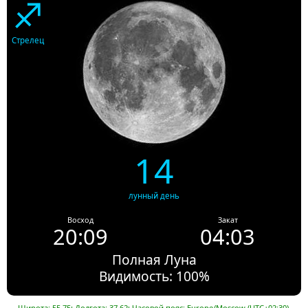
♐
Стрелец
14
лунный день
Восход
Закат
20:09
04:03
Полная Луна
Видимость: 100%
Широта: 55.75; Долгота: 37.62; Часовой пояс: Europe/Moscow (UTC+02:30).