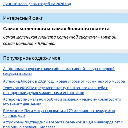
Лунный календарь свадеб на 2026 год
Интересный факт
Самая маленькая и самая большая планета
Самая маленькая планета Солнечной системы – Плутон,
самая большая – Юпитер.
Популярное содержимое
Астрономы впервые сняли гибель массивной звезды с первой
секунды взрыва
Астероид Апофис в 2029 году: новая угроза от космического мусора
Телескоп eROSITA представил карту рентгеновского неба с
рекордными двумя миллионами источников
Астероид с аномальной орбитой оказался «темной» кометой: что
это значит для Земли
В Млечном Пути могут скрываться 170 миллионов невидимых
черных дыр
Астрономы подтвердили возраст Вселенной в 13,8 миллиарда лет с
помощью древнейших звёзд