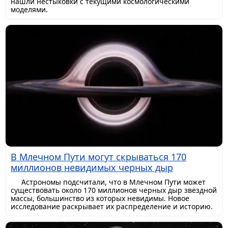
нашли нестыковки с текущими космологическими
моделями.
В Млечном Пути могут скрываться 170
миллионов невидимых черных дыр
Астрономы подсчитали, что в Млечном Пути может
существовать около 170 миллионов черных дыр звездной
массы, большинство из которых невидимы. Новое
исследование раскрывает их распределение и историю.