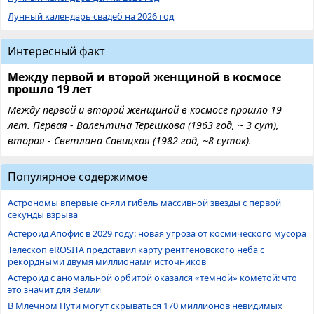
Лунный календарь свадеб на 2026 год
Интересный факт
Между первой и второй женщиной в космосе
прошло 19 лет
Между первой и второй женщиной в космосе прошло 19
лет. Первая - Валентина Терешкова (1963 год, ~ 3 сут),
вторая - Светлана Савицкая (1982 год, ~8 суток).
Популярное содержимое
Астрономы впервые сняли гибель массивной звезды с первой
секунды взрыва
Астероид Апофис в 2029 году: новая угроза от космического мусора
Телескоп eROSITA представил карту рентгеновского неба с
рекордными двумя миллионами источников
Астероид с аномальной орбитой оказался «темной» кометой: что
это значит для Земли
В Млечном Пути могут скрываться 170 миллионов невидимых