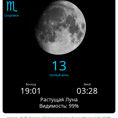
♏
Скорпион
13
лунный день
Восход
Закат
19:01
03:28
Растущая Луна
Видимость: 99%
Широта: 55.75; Долгота: 37.62; Часовой пояс: Europe/Moscow (UTC+02:30).