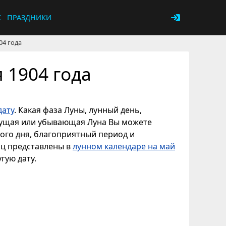
К
ПРАЗДНИКИ
04 года
 1904 года
дату
. Какая фаза Луны, лунный день,
астущая или убывающая Луна Вы можете
ного дня, благоприятный период и
яц представлены в
лунном календаре на май
гую дату.