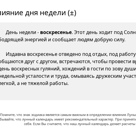
лияние дня недели (±)
День недели -
воскресенье
. Этот день ходит под Сол
бодрящей энергией и сообщает людям добрую силу.
Издавна воскресенье отведено под отдых, под работу 
общаются друг с другом, встречаются, чтобы провести вр
день воскресных гуляний, хождений в гости по зову душ
недельной усталости и труда, омываясь дружеским участ
легкой, а не тяжелой работы.
Помните, что знак зодиака является самым важным в определении влияния Луны,
абывайте, что лунный календарь имеет рекомендательный характер. При принят
себя. Если Вы считаете, что наш лунный календарь делает расчет