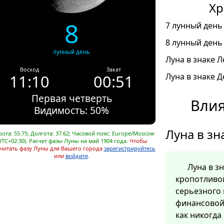
Хр
8
7 лунный день 
8 лунный день 
лунный день
Луна в знаке Л
Восход
Закат
11:10
00:51
Луна в знаке Д
Первая четверть
Влия
Видимость: 50%
Луна в зн
ота: 55.75; Долгота: 37.62; Часовой пояс: Europe/Moscow
UTC+02:30). Расчет фазы Луны на май 1904 года.
Чтобы
читать фазу Луны для Вашего города
зарегистрируйтесь
или
войдите
.
Луна в з
кропотливо
серьезного 
финансовой 
как никогда