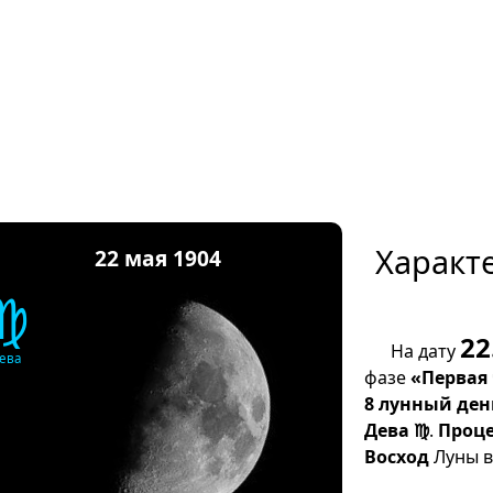
Характ
22 мая 1904
♍
22
На дату
ева
фазе
«Первая
8 лунный ден
Дева ♍
.
Проце
Восход
Луны в 