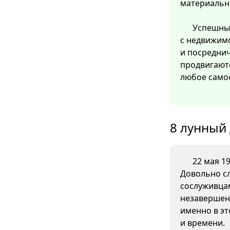
материальн
Успешны
с недвижимо
и посреднич
продвигают
любое само
8 лунный 
22 мая 19
Довольно с
сослуживца
незавершен
именно в эт
и времени.