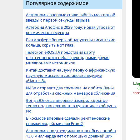
Популярное содержимое
Астрономы впервые сняли гибель массивной
звезды с первой секунды взрыва
Астероид Апофис в 2029 году: новая угроза от
космического мусора
В атмосфере Венеры обнаружены гигантские
кольца, скрытые от глаз
Телескоп eROSITA представил карту
рентгеновского неба с рекордными двумя
миллионами источников
Китай доставит на Луну первую африканскую
научную миссию в составе экспедиции
«Чанъэ-8»
Шир
NASA отправит два спутника на орбиту Луны
(
для отработки сложных маневров сближения
расс
Зонд «Юнона» впервые измерил скрытое
тепло под поверхностью вулканической луны
Ио
В космосе впервые сделали рентгеновские
снимки людей: миссия Fram2
Астрономы подтвердили возраст Вселенной в
13,8 миллиарда лет с помощью древнейших