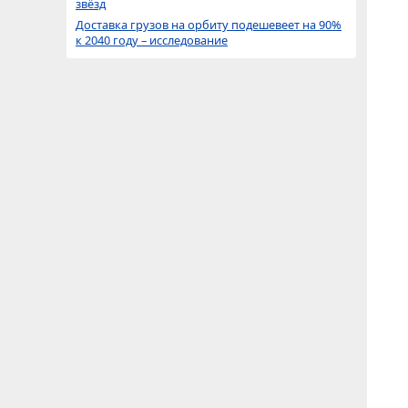
звёзд
Доставка грузов на орбиту подешевеет на 90%
к 2040 году – исследование