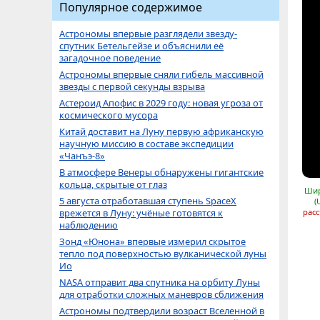
Популярное содержимое
Астрономы впервые разглядели звезду-
спутник Бетельгейзе и объяснили её
загадочное поведение
Астрономы впервые сняли гибель массивной
звезды с первой секунды взрыва
Астероид Апофис в 2029 году: новая угроза от
космического мусора
Китай доставит на Луну первую африканскую
научную миссию в составе экспедиции
«Чанъэ-8»
В атмосфере Венеры обнаружены гигантские
кольца, скрытые от глаз
Шир
5 августа отработавшая ступень SpaceX
(
врежется в Луну: учёные готовятся к
расс
наблюдению
Зонд «Юнона» впервые измерил скрытое
тепло под поверхностью вулканической луны
Ио
NASA отправит два спутника на орбиту Луны
для отработки сложных маневров сближения
Астрономы подтвердили возраст Вселенной в