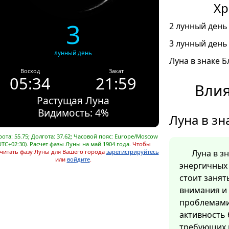
Хр
3
2 лунный день 
3 лунный день 
лунный день
Луна в знаке Б
Восход
Закат
05:34
21:59
Влия
Растущая Луна
Видимость: 4%
Луна в зн
ота: 55.75; Долгота: 37.62; Часовой пояс: Europe/Moscow
UTC+02:30). Расчет фазы Луны на май 1904 года.
Чтобы
читать фазу Луны для Вашего города
зарегистрируйтесь
Луна в з
или
войдите
.
энергичных 
стоит заня
внимания и
проблемами
активность 
требующих 