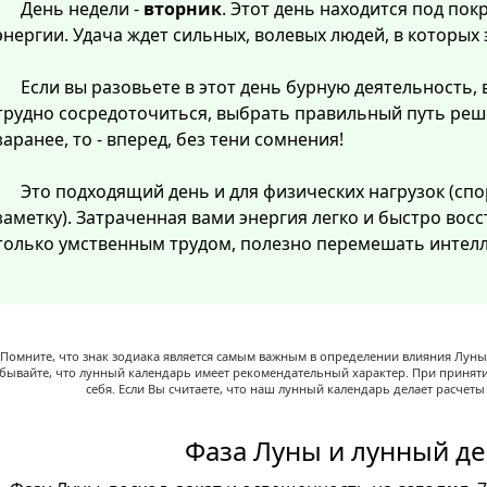
День недели -
вторник
. Этот день находится под по
энергии. Удача ждет сильных, волевых людей, в которых
Если вы разовьете в этот день бурную деятельность, 
трудно сосредоточиться, выбрать правильный путь реш
заранее, то - вперед, без тени сомнения!
Это подходящий день и для физических нагрузок (спо
заметку). Затраченная вами энергия легко и быстро восст
только умственным трудом, полезно перемешать интелл
Помните, что знак зодиака является самым важным в определении влияния Луны,
абывайте, что лунный календарь имеет рекомендательный характер. При принят
себя. Если Вы считаете, что наш лунный календарь делает расчет
Фаза Луны и лунный де