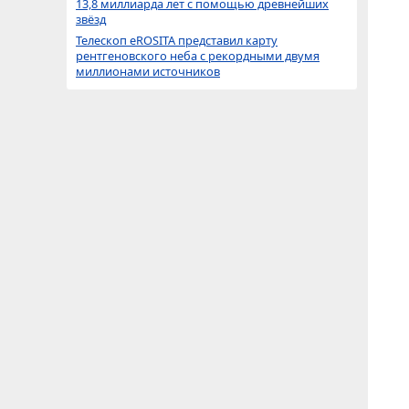
13,8 миллиарда лет с помощью древнейших
звёзд
Телескоп eROSITA представил карту
рентгеновского неба с рекордными двумя
миллионами источников