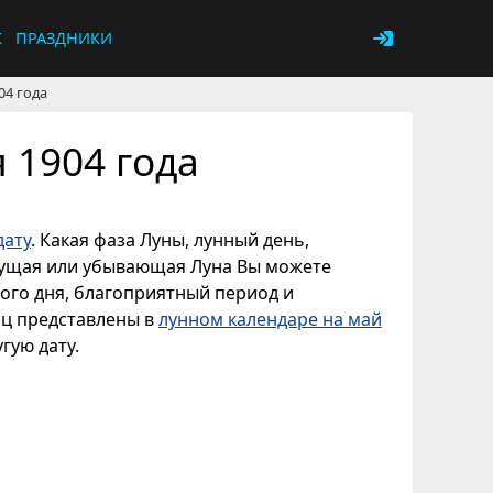
К
ПРАЗДНИКИ
04 года
 1904 года
дату
. Какая фаза Луны, лунный день,
астущая или убывающая Луна Вы можете
ного дня, благоприятный период и
яц представлены в
лунном календаре на май
гую дату.