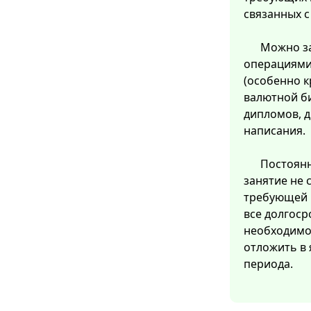
связанных 
Можно з
операциями
(особенно 
валютной б
дипломов, д
написания.
Постоянн
занятие не 
требующей 
все долгоср
необходимо 
отложить в 
периода.