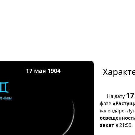
Характ
17 мая 1904
♊
17
На дату
изнецы
фазе
«Растущ
календаре. Лу
освещенност
закат
в 21:59.