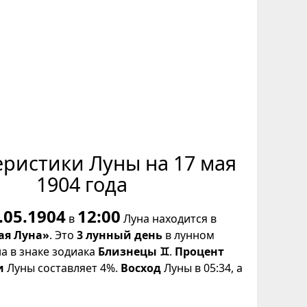
еристики Луны на 17 мая
1904 года
.05.1904
12:00
в
Луна находится в
ая Луна»
. Это
3 лунный день
в лунном
на в знаке зодиака
Близнецы ♊
.
Процент
и
Луны составляет 4%.
Восход
Луны в 05:34, а