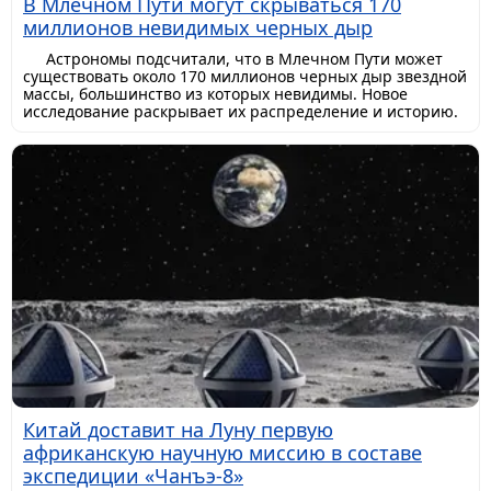
В Млечном Пути могут скрываться 170
миллионов невидимых черных дыр
Астрономы подсчитали, что в Млечном Пути может
существовать около 170 миллионов черных дыр звездной
массы, большинство из которых невидимы. Новое
исследование раскрывает их распределение и историю.
Китай доставит на Луну первую
африканскую научную миссию в составе
экспедиции «Чанъэ-8»