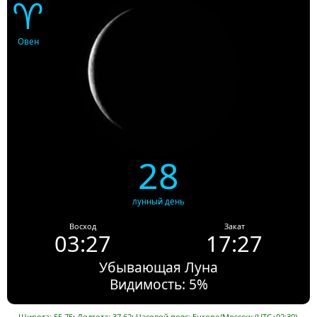
♈
Овен
28
лунный день
Восход
Закат
03:27
17:27
Убывающая Луна
Видимость: 5%
Широта: 55.75; Долгота: 37.62; Часовой пояс: Europe/Moscow (UTC+02:30).