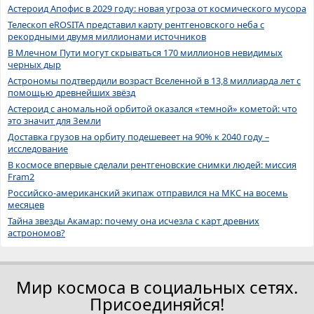
Астероид Апофис в 2029 году: новая угроза от космического мусора
Телескоп eROSITA представил карту рентгеновского неба с
рекордными двумя миллионами источников
В Млечном Пути могут скрываться 170 миллионов невидимых
черных дыр
Астрономы подтвердили возраст Вселенной в 13,8 миллиарда лет с
помощью древнейших звёзд
Астероид с аномальной орбитой оказался «темной» кометой: что
это значит для Земли
Доставка грузов на орбиту подешевеет на 90% к 2040 году –
исследование
В космосе впервые сделали рентгеновские снимки людей: миссия
Fram2
Российско-американский экипаж отправился на МКС на восемь
месяцев
Тайна звезды Акамар: почему она исчезла с карт древних
астрономов?
Мир космоса в социальных сетях.
Присоединяйся!