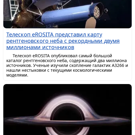
Телескоп eROSITA представил карту
рентгеновского неба с рекордными двумя
миллионами источников
Телескоп eROSITA опубликовал самый большой
каталог рентгеновского неба, содержащий два миллиона
источников. Ученые изучили скопление галактик A3266 и
нашли нестыковки с текущими космологическими
моделями.