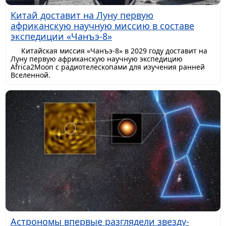
Китай доставит на Луну первую
африканскую научную миссию в составе
экспедиции «Чанъэ-8»
Китайская миссия «Чанъэ-8» в 2029 году доставит на
Луну первую африканскую научную экспедицию
Africa2Moon с радиотелескопами для изучения ранней
Вселенной.
Астрономы впервые разглядели звезду-