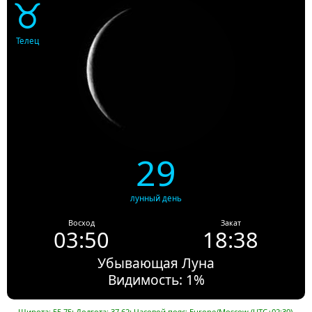
♉
Телец
29
лунный день
Восход
Закат
03:50
18:38
Убывающая Луна
Видимость: 1%
Широта: 55.75; Долгота: 37.62; Часовой пояс: Europe/Moscow (UTC+02:30).