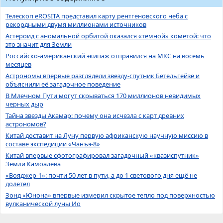
Телескоп eROSITA представил карту рентгеновского неба с
рекордными двумя миллионами источников
Астероид с аномальной орбитой оказался «темной» кометой: что
это значит для Земли
Российско-американский экипаж отправился на МКС на восемь
месяцев
Астрономы впервые разглядели звезду-спутник Бетельгейзе и
объяснили её загадочное поведение
В Млечном Пути могут скрываться 170 миллионов невидимых
черных дыр
Тайна звезды Акамар: почему она исчезла с карт древних
астрономов?
Китай доставит на Луну первую африканскую научную миссию в
составе экспедиции «Чанъэ-8»
Китай впервые сфотографировал загадочный «квазиспутник»
Земли Камоалева
«Вояджер-1»: почти 50 лет в пути, а до 1 светового дня ещё не
долетел
Зонд «Юнона» впервые измерил скрытое тепло под поверхностью
вулканической луны Ио