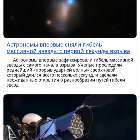
Астрономы впервые сняли гибель
массивной звезды с первой секунды взрыва
Астрономы впервые зафиксировали гибель массивной
звезды с самого начала взрыва. Ученые проследили
редчайший «прорыв ударной волны» сверхновой,
который длился всего несколько секунд, и сделали
неожиданные открытия о разнообразии путей гибели
звезд.