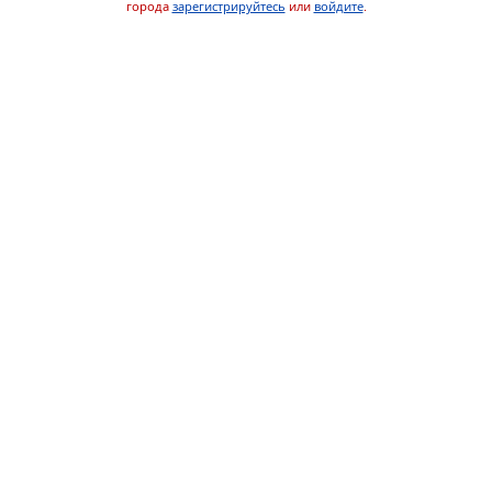
города
зарегистрируйтесь
или
войдите
.