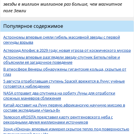
звезды в миллион миллионов раз больше, чем магнитное
поле Земли
Популярное содержимое
Астрономы впервые сняли гибель массивной звезды с первой
секунды взрыва
Астероид Апофис в 2029 году: новая угроза от космического мусора
Астрономы впервые разглядели звезду-спутник Бетельгейзе и
объяснили её загадочное поведение
В атмосфере Венеры обнаружены гигантские кольца, скрытые от
глаз
5 августа отработавшая ступень SpaceX врежется в Луну: учёные
готовятся к наблюдению
NASA отправит два спутника на орбиту Луны для отработки
сложных маневров сближения
Китай доставит на Луну первую африканскую научную миссию в
составе экспедиции «Чанъэ-8»
Телескоп eROSITA представил карту рентгеновского неба с
рекордными двумя миллионами источников
Зонд «Юнона» впервые измерил скрытое тепло под поверхностью
вулканической луны Ио