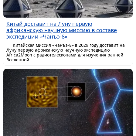
Китай доставит на Луну первую
африканскую научную миссию в составе
экспедиции «Чанъэ-8»
Китайская миссия «Чанъэ-8» в 2029 году доставит на
Луну первую африканскую научную экспедицию
Africa2Moon с радиотелескопами для изучения ранней
Вселенной.