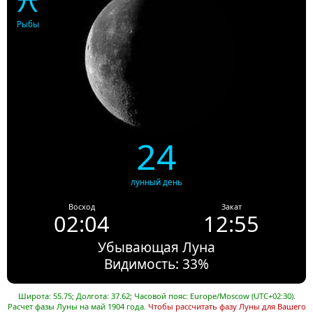
Рыбы
24
лунный день
Восход
Закат
02:04
12:55
Убывающая Луна
Видимость: 33%
Широта: 55.75; Долгота: 37.62; Часовой пояс: Europe/Moscow (UTC+02:30).
Расчет фазы Луны на май 1904 года.
Чтобы рассчитать фазу Луны для Вашего