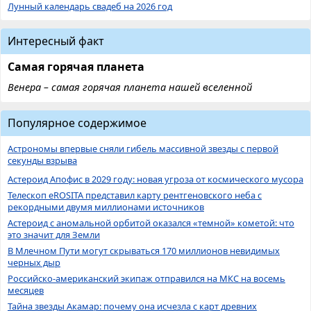
Лунный календарь свадеб на 2026 год
Интересный факт
Самая горячая планета
Венера – самая горячая планета нашей вселенной
Популярное содержимое
Астрономы впервые сняли гибель массивной звезды с первой
секунды взрыва
Астероид Апофис в 2029 году: новая угроза от космического мусора
Телескоп eROSITA представил карту рентгеновского неба с
рекордными двумя миллионами источников
Астероид с аномальной орбитой оказался «темной» кометой: что
это значит для Земли
В Млечном Пути могут скрываться 170 миллионов невидимых
черных дыр
Российско-американский экипаж отправился на МКС на восемь
месяцев
Тайна звезды Акамар: почему она исчезла с карт древних