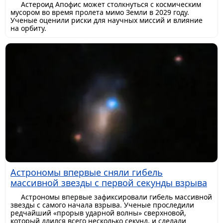
Астероид Апофис может столкнуться с космическим
мусором во время пролета мимо Земли в 2029 году.
Ученые оценили риски для научных миссий и влияние
на орбиту.
Астрономы впервые сняли гибель
массивной звезды с первой секунды взрыва
Астрономы впервые зафиксировали гибель массивной
звезды с самого начала взрыва. Ученые проследили
редчайший «прорыв ударной волны» сверхновой,
который длился всего несколько секунд, и сделали