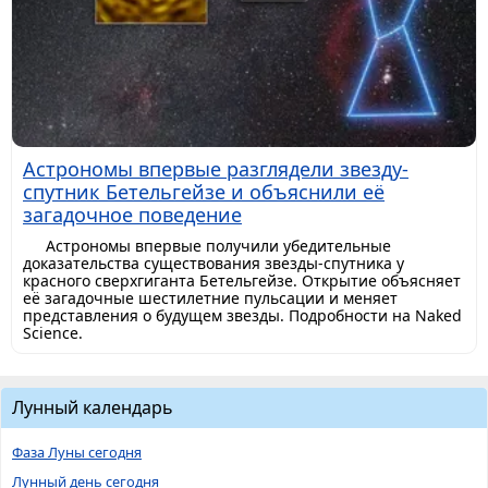
Астрономы впервые разглядели звезду-
спутник Бетельгейзе и объяснили её
загадочное поведение
Астрономы впервые получили убедительные
доказательства существования звезды-спутника у
красного сверхгиганта Бетельгейзе. Открытие объясняет
её загадочные шестилетние пульсации и меняет
представления о будущем звезды. Подробности на Naked
Science.
Лунный календарь
Фаза Луны сегодня
Лунный день сегодня