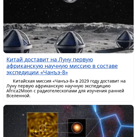
Китай доставит на Луну первую
африканскую научную миссию в составе
экспедиции «Чанъэ-8»
Китайская миссия «Чанъэ-8» в 2029 году доставит на
Луну первую африканскую научную экспедицию
Africa2Moon с радиотелескопами для изучения ранней
Вселенной.