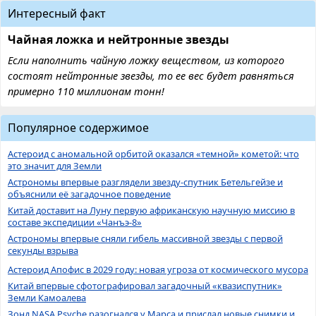
Интересный факт
Чайная ложка и нейтронные звезды
Если наполнить чайную ложку веществом, из которого
состоят нейтронные звезды, то ее вес будет равняться
примерно 110 миллионам тонн!
Популярное содержимое
Астероид с аномальной орбитой оказался «темной» кометой: что
это значит для Земли
Астрономы впервые разглядели звезду-спутник Бетельгейзе и
объяснили её загадочное поведение
Китай доставит на Луну первую африканскую научную миссию в
составе экспедиции «Чанъэ-8»
Астрономы впервые сняли гибель массивной звезды с первой
секунды взрыва
Астероид Апофис в 2029 году: новая угроза от космического мусора
Китай впервые сфотографировал загадочный «квазиспутник»
Земли Камоалева
Зонд NASA Psyche разогнался у Марса и прислал новые снимки и