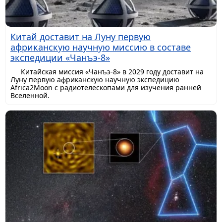
Китай доставит на Луну первую
африканскую научную миссию в составе
экспедиции «Чанъэ-8»
Китайская миссия «Чанъэ-8» в 2029 году доставит на
Луну первую африканскую научную экспедицию
Africa2Moon с радиотелескопами для изучения ранней
Вселенной.