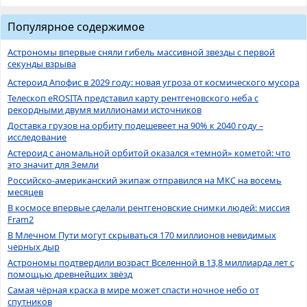
Популярное содержимое
Астрономы впервые сняли гибель массивной звезды с первой
секунды взрыва
Астероид Апофис в 2029 году: новая угроза от космического мусора
Телескоп eROSITA представил карту рентгеновского неба с
рекордными двумя миллионами источников
Доставка грузов на орбиту подешевеет на 90% к 2040 году –
исследование
Астероид с аномальной орбитой оказался «темной» кометой: что
это значит для Земли
Российско-американский экипаж отправился на МКС на восемь
месяцев
В космосе впервые сделали рентгеновские снимки людей: миссия
Fram2
В Млечном Пути могут скрываться 170 миллионов невидимых
черных дыр
Астрономы подтвердили возраст Вселенной в 13,8 миллиарда лет с
помощью древнейших звёзд
Самая чёрная краска в мире может спасти ночное небо от
спутников