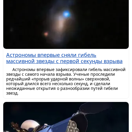
Астрономы впервые сняли гибель
массивной звезды с первой секунды взрыва
Астрономы впервые зафиксировали гибель массивной
звезды с самого начала взрыва. Ученые проследили
редчайший «прорыв ударной волны» сверхновой,
который длился всего несколько секунд, и сделали
неожиданные открытия о разнообразии путей гибели
звезд.