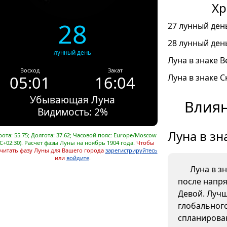
Хр
28
27 лунный день
28 лунный день
лунный день
Луна в знаке В
Восход
Закат
05:01
16:04
Луна в знаке С
Убывающая Луна
Влиян
Видимость: 2%
Луна в зн
ота: 55.75; Долгота: 37.62; Часовой пояс: Europe/Moscow
C+02:30). Расчет фазы Луны на ноябрь 1904 года.
Чтобы
читать фазу Луны для Вашего города
зарегистрируйтесь
или
войдите
.
Луна в з
после напр
Девой. Лучш
глобального
спланирова