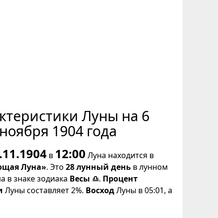
ктеристики Луны на 6
ноября 1904 года
.11.1904
12:00
в
Луна находится в
щая Луна»
. Это
28 лунный день
в лунном
на в знаке зодиака
Весы ♎
.
Процент
и
Луны составляет 2%.
Восход
Луны в 05:01, а