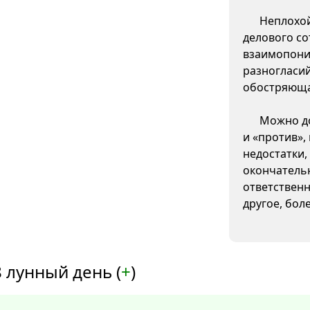
Неплохой
делового со
взаимопони
разногласи
обостряюща
Можно до
и «против»,
недостатки,
окончатель
ответственн
другое, бол
 лунный день (
+
)