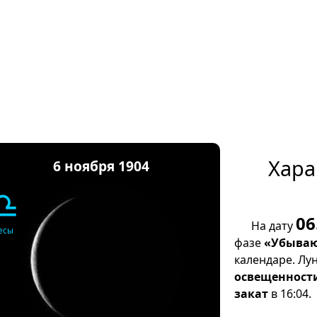
Хара
6 ноября 1904
♎
06
На дату
есы
фазе
«Убываю
календаре. Лу
освещенност
закат
в 16:04.