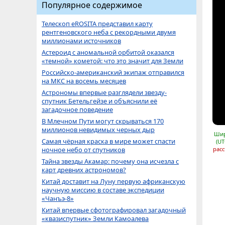
Популярное содержимое
Телескоп eROSITA представил карту
рентгеновского неба с рекордными двумя
миллионами источников
Астероид с аномальной орбитой оказался
«темной» кометой: что это значит для Земли
Российско-американский экипаж отправился
на МКС на восемь месяцев
Астрономы впервые разглядели звезду-
спутник Бетельгейзе и объяснили её
загадочное поведение
В Млечном Пути могут скрываться 170
миллионов невидимых черных дыр
Шир
Самая чёрная краска в мире может спасти
(UT
ночное небо от спутников
расс
Тайна звезды Акамар: почему она исчезла с
карт древних астрономов?
Китай доставит на Луну первую африканскую
научную миссию в составе экспедиции
«Чанъэ-8»
Китай впервые сфотографировал загадочный
«квазиспутник» Земли Камоалева