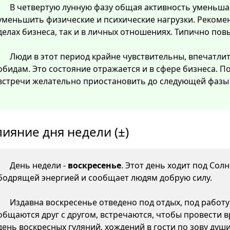
В четвертую лунную фазу общая активность уменьша
уменьшить физические и психические нагрузки. Рекомен
делах бизнеса, так и в личных отношениях. Типично пов
Люди в этот период крайне чувствительны, впечатли
обидам. Это состояние отражается и в сфере бизнеса. 
встречи желательно приостановить до следующей фазы 
лияние дня недели (±)
День недели -
воскресенье
. Этот день ходит под Сол
бодрящей энергией и сообщает людям добрую силу.
Издавна воскресенье отведено под отдых, под работу 
общаются друг с другом, встречаются, чтобы провести вр
день воскресных гуляний, хождений в гости по зову душ